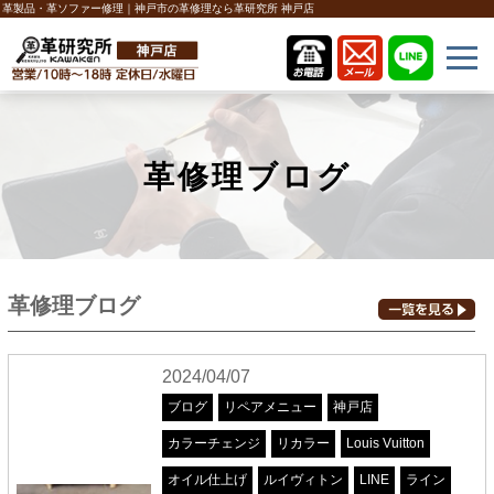
革製品・革ソファー修理｜神戸市の革修理なら革研究所 神戸店
革修理ブログ
革修理ブログ
2024/04/07
ブログ
リペアメニュー
神戸店
カラーチェンジ
リカラー
Louis Vuitton
オイル仕上げ
ルイヴィトン
LINE
ライン