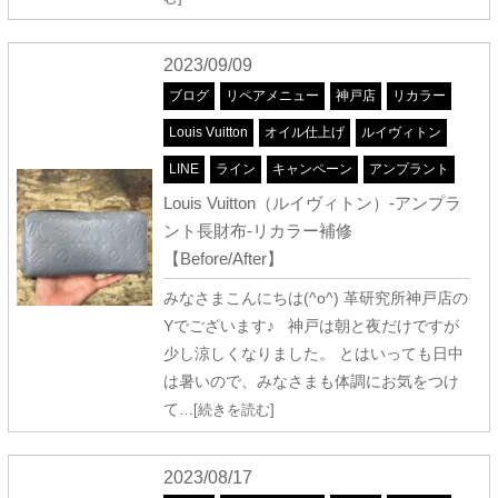
2023/09/09
ブログ
リペアメニュー
神戸店
リカラー
Louis Vuitton
オイル仕上げ
ルイヴィトン
LINE
ライン
キャンペーン
アンプラント
Louis Vuitton（ルイヴィトン）-アンプラ
ント長財布-リカラー補修
【Before/After】
みなさまこんにちは(^o^) 革研究所神戸店の
Yでございます♪ 神戸は朝と夜だけですが
少し涼しくなりました。 とはいっても日中
は暑いので、みなさまも体調にお気をつけ
て
…[続きを読む]
2023/08/17