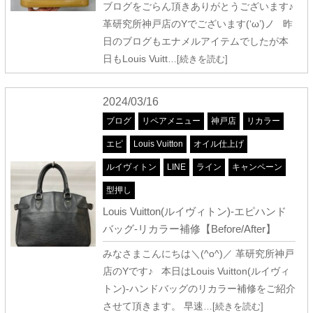
ブログをごらん頂きありがとうございます♪
革研究所神戸店のYでございます(‘ω’)ノ 昨
日のブログもエナメルアイテムでしたが本
日もLouis Vuitt
…[続きを読む]
2024/03/16
ブログ
リペアメニュー
神戸店
リカラー
エピ
Louis Vuitton
オイル仕上げ
ルイヴィトン
LINE
ライン
キャンペーン
型押し
Louis Vuitton(ルイヴィトン)-エピハンド
バッグ-リカラー補修【Before/After】
みなさまこんにちは＼(^o^)／ 革研究所神戸
店のYです♪ 本日はLouis Vuitton(ルイヴィ
トン)-ハンドバッグのリカラー補修をご紹介
させて頂きます。 早速
…[続きを読む]