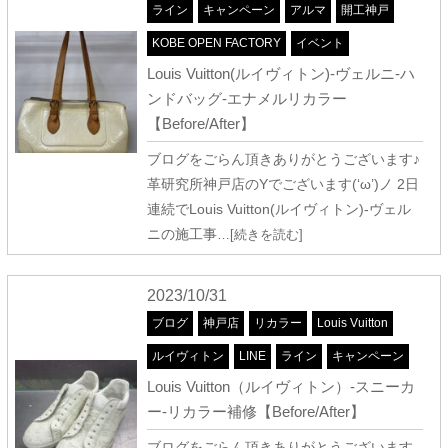
ライン
キャンペーン
アルマ
開工神戸
KOBE OPEN FACTORY
イベント
Louis Vuitton(ルイヴィトン)-ヴェルニ-ハ
ンドバッグ-エナメルリカラー
【Before/After】
ブログをごらん頂きありがとうございます♪
革研究所神戸店のYでございます(‘ω’)ノ 2日
連続でLouis Vuitton(ルイヴィトン)-ヴェル
ニの施工事
…[続きを読む]
2023/10/31
ブログ
神戸店
リカラー
Louis Vuitton
ルイヴィトン
LINE
ライン
キャンペーン
Louis Vuitton（ルイヴィトン）-スニーカ
ー-リカラー補修【Before/After】
ブログをごらん頂きありがとうございます