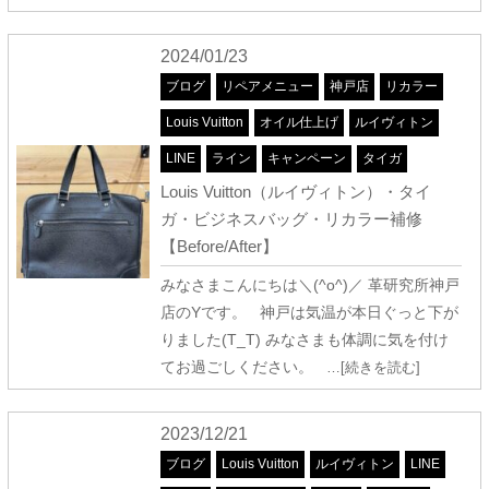
2024/01/23
ブログ
リペアメニュー
神戸店
リカラー
Louis Vuitton
オイル仕上げ
ルイヴィトン
LINE
ライン
キャンペーン
タイガ
Louis Vuitton（ルイヴィトン）・タイ
ガ・ビジネスバッグ・リカラー補修
【Before/After】
みなさまこんにちは＼(^o^)／ 革研究所神戸
店のYです。 神戸は気温が本日ぐっと下が
りました(T_T) みなさまも体調に気を付け
てお過ごしください。
…[続きを読む]
2023/12/21
ブログ
Louis Vuitton
ルイヴィトン
LINE