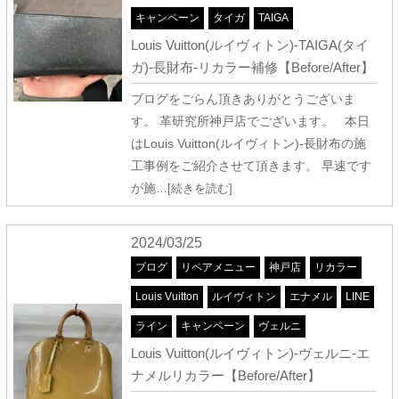
キャンペーン
タイガ
TAIGA
Louis Vuitton(ルイヴィトン)-TAIGA(タイ
ガ)-長財布-リカラー補修【Before/After】
ブログをごらん頂きありがとうございま
す。 革研究所神戸店でございます。 本日
はLouis Vuitton(ルイヴィトン)-長財布の施
工事例をご紹介させて頂きます。 早速です
が施
…[続きを読む]
2024/03/25
ブログ
リペアメニュー
神戸店
リカラー
Louis Vuitton
ルイヴィトン
エナメル
LINE
ライン
キャンペーン
ヴェルニ
Louis Vuitton(ルイヴィトン)-ヴェルニ-エ
ナメルリカラー【Before/After】