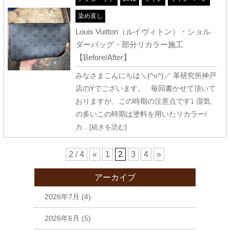
染め直し
Louis Vuitton（ルイヴィトン）・ショル
ダーバッグ・部分リカラー施工
【Before/After】
みなさまこんにちは＼(^o^)／ 革研究所神戸
店のYでございます。 毎回書かせて頂いて
おりますが、この時期の注意点です⤵ 湿気
の多いこの時期は塗料を用いたリカラー/
カ
…[続きを読む]
2 / 4
«
1
2
3
4
»
アーカイブ
2026年7月
(4)
2026年6月
(5)