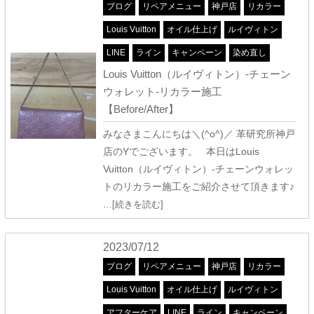
ブログ
リペアメニュー
神戸店
リカラー
Louis Vuitton
オイル仕上げ
ルイヴィトン
LINE
ライン
キャンペーン
染め直し
Louis Vuitton（ルイヴィトン）-チェーン
ウォレット-リカラー施工
【Before/After】
みなさまこんにちは＼(^o^)／ 革研究所神戸
店のYでございます。 本日はLouis
Vuitton（ルイヴィトン）-チェーンウォレッ
トのリカラー施工をご紹介させて頂きます♪
…[続きを読む]
2023/07/12
ブログ
リペアメニュー
神戸店
リカラー
Louis Vuitton
オイル仕上げ
ルイヴィトン
アフターケア
LINE
ライン
キャンペーン