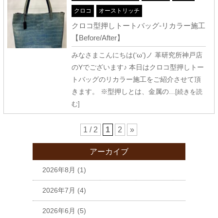
クロコ
オーストリッチ
クロコ型押しトートバッグ-リカラー施工
【Before/After】
みなさまこんにちは(‘ω’)ノ 革研究所神戸店
のYでございます♪ 本日はクロコ型押しトー
トバッグのリカラー施工をご紹介させて頂
きます。 ※型押しとは、金属の
…[続きを読
む]
1 / 2
1
2
»
アーカイブ
2026年8月
(1)
2026年7月
(4)
2026年6月
(5)