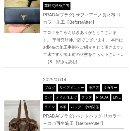
革研究所神戸店
PRADA(プラダ)-サフィアーノ長財布-リ
カラー施工【Before/After】
ブログをごらん頂きありがとうございま
す。 革研究所神戸店でございます。 本日は
お財布の施工事例をご紹介させて頂きます♪
早速ですが施工前の状態をごらん下さい～⤵
【B
…[続きを読む]
2025/01/14
ブログ
リペアメニュー
神戸店
リカラー
コバ
オイル仕上げ
プラダ
PRADA
LINE
ライン
本革
バッグ・小物関係
PRADA(プラダ)-ハンドバッグ-リカラー
＋コバ再生施工【Before/After】