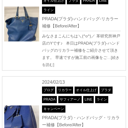
オイル仕上げ
プラダ
PRADA
LINE
ライン
PRADA(プラダ)-ハンドバッグ-リカラー
補修【Before/After】
みなさまこんにちは＼(^o^)／ 革研究所神戸
店のYです♪ 本日はPRADA(プラダ)-ハンド
バッグのリカラー補修をご紹介させて頂き
ます。 早速ですが施工前の画像をご
…[続き
を読む]
2024/02/13
ブログ
リカラー
オイル仕上げ
プラダ
PRADA
サフィアーノ
LINE
ライン
キャンペーン
PRADA(プラダ)・ハンドバッグ・リカラ
ー補修【Before/After】