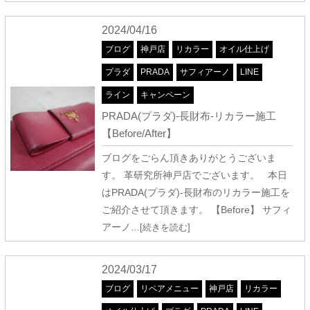
2024/04/16
ブログ
神戸店
リカラー
オイル仕上げ
プラダ
PRADA
サフィアーノ
LINE
ライン
キャンペーン
PRADA(プラダ)-長財布-リカラー施工
【Before/After】
ブログをごらん頂きありがとうございま
す。 革研究所神戸店でございます。 本日
はPRADA(プラダ)-長財布のリカラー施工を
ご紹介させて頂きます。 【Before】 サフィ
アーノ
…[続きを読む]
2024/03/17
ブログ
リペアメニュー
神戸店
リカラー