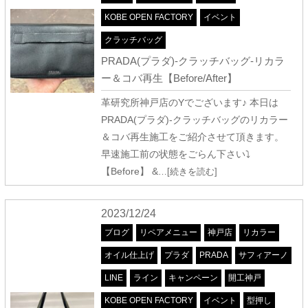
KOBE OPEN FACTORY
イベント
クラッチバッグ
PRADA(プラダ)-クラッチバッグ-リカラ
ー＆コバ再生【Before/After】
革研究所神戸店のYでございます♪ 本日は
PRADA(プラダ)-クラッチバッグのリカラー
＆コバ再生施工をご紹介させて頂きます。
早速施工前の状態をごらん下さい⤵
【Before】 &
…[続きを読む]
2023/12/24
ブログ
リペアメニュー
神戸店
リカラー
オイル仕上げ
プラダ
PRADA
サフィアーノ
LINE
ライン
キャンペーン
開工神戸
KOBE OPEN FACTORY
イベント
型押し