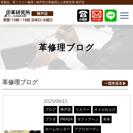
革製品・革ソファー修理｜神戸市の革修理なら革研究所 神戸店
革修理ブログ
革修理ブログ
2025/09/15
ブログ
神戸店
リカラー
オイル仕上げ
プラダ
PRADA
サフィアーノ
本革
ホームセンター
アグロガーデン