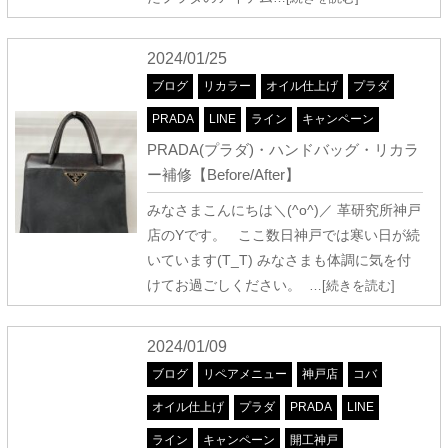
2024/01/25
ブログ
リカラー
オイル仕上げ
プラダ
PRADA
LINE
ライン
キャンペーン
PRADA(プラダ)・ハンドバッグ・リカラ
ー補修【Before/After】
みなさまこんにちは＼(^o^)／ 革研究所神戸
店のYです。 ここ数日神戸では寒い日が続
いています(T_T) みなさまも体調に気を付
けてお過ごしください。
…[続きを読む]
2024/01/09
ブログ
リペアメニュー
神戸店
コバ
オイル仕上げ
プラダ
PRADA
LINE
ライン
キャンペーン
開工神戸