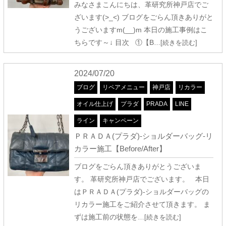
みなさまこんにちは、革研究所神戸店でご
ざいます(>_<) ブログをごらん頂きありがと
うございますm(__)m 本日の施工事例はこ
ちらです～↓ 目次 ①【B
…[続きを読む]
2024/07/20
ブログ
リペアメニュー
神戸店
リカラー
オイル仕上げ
プラダ
PRADA
LINE
ライン
キャンペーン
ＰＲＡＤＡ(プラダ)-ショルダーバッグ-リ
カラー施工【Before/After】
ブログをごらん頂きありがとうございま
す。 革研究所神戸店でございます。 本日
はＰＲＡＤＡ(プラダ)-ショルダーバッグの
リカラー施工をご紹介させて頂きます。 ま
ずは施工前の状態を
…[続きを読む]