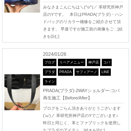
みなさまこんにちは＼(^o^)／ 革研究所神戸
店のYです。 本日はPRADA(プラダ)・ハン
ドバッグのリカラー補修をご紹介させて頂
きます。 早速ですが施工前の画像をご
…[続
きを読む]
2024/01/26
ブログ
リペアメニュー
神戸店
コバ
プラダ
PRADA
サフィアーノ
LINE
ライン
PRADA(プラダ)-2WAYショルダー-コバ
再生施工【Before/After】
ブログをごらん頂きありがとうございます
(‘ω’)ノ 革研究所神戸店のYでございます♪
昨日と同じく、革とファブリックを使用し
たプラダのアイテム
…[続きを読む]