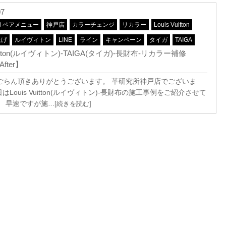
07
リペアメニュー
神戸店
カラーチェンジ
リカラー
Louis Vuitton
上げ
ルイヴィトン
LINE
ライン
キャンペーン
タイガ
TAIGA
Vuitton(ルイヴィトン)-TAIGA(タイガ)-長財布-リカラー補修
After】
ごらん頂きありがとうございます。 革研究所神戸店でございま
はLouis Vuitton(ルイヴィトン)-長財布の施工事例をご紹介させて
。 早速ですが施
…[続きを読む]