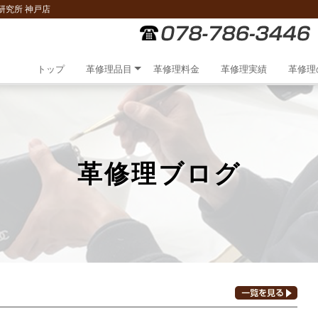
研究所 神戸店
トップ
革修理品目
革修理料金
革修理実績
革修理
革修理ブログ