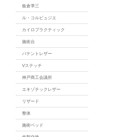
板倉準三
ル・コルビュジエ
カイロプラクティック
施術台
パテントレザー
Vステッチ
神戸商工会議所
エキゾチックレザー
リザード
整体
施術ベッド