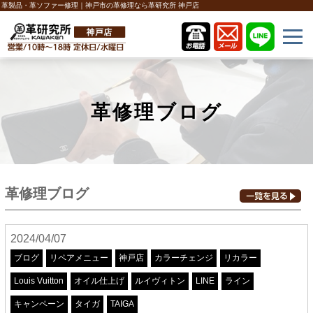
革製品・革ソファー修理｜神戸市の革修理なら革研究所 神戸店
革修理ブログ
革修理ブログ
2024/04/07
ブログ
リペアメニュー
神戸店
カラーチェンジ
リカラー
Louis Vuitton
オイル仕上げ
ルイヴィトン
LINE
ライン
キャンペーン
タイガ
TAIGA