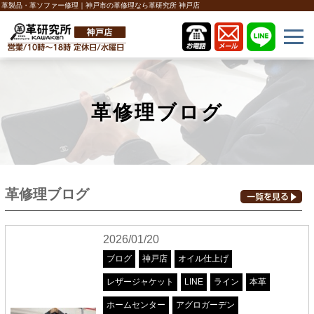
革製品・革ソファー修理｜神戸市の革修理なら革研究所 神戸店
革修理ブログ
革修理ブログ
2026/01/20
ブログ
神戸店
オイル仕上げ
レザージャケット
LINE
ライン
本革
ホームセンター
アグロガーデン