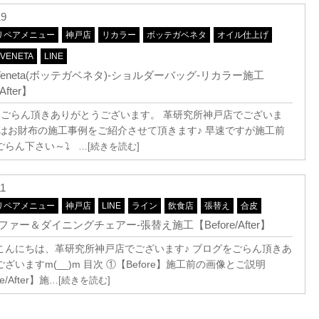
19
リペアメニュー
神戸店
リカラー
ボッテガベネタ
オイル仕上げ
 VENETA
LINE
ga Veneta(ボッテガベネタ)-ショルダーバッグ-リカラー施工
After】
ごらん頂きありがとうございます。 革研究所神戸店でございま
日はお財布の施工事例をご紹介させて頂きます♪ 早速ですが施工前
ごらん下さい～⤵
…[続きを読む]
11
リペアメニュー
神戸店
LINE
ライン
飲食店
張替え
合皮
ァー＆ダイニングチェアー-張替え施工【Before/After】
こんにちは、革研究所神戸店でございます♪ ブログをごらん頂きあ
ざいますm(__)m 目次 ①【Before】施工前の画像とご説明
e/After】施
…[続きを読む]