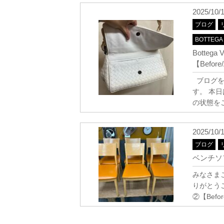
2025/10/
ブログ
BOTTEGA
Botte
【Before/
ブログを
す。 本
の状態を
2025/10/
ブログ
ベンチソフ
みなさま
りがとうご
②【Befor