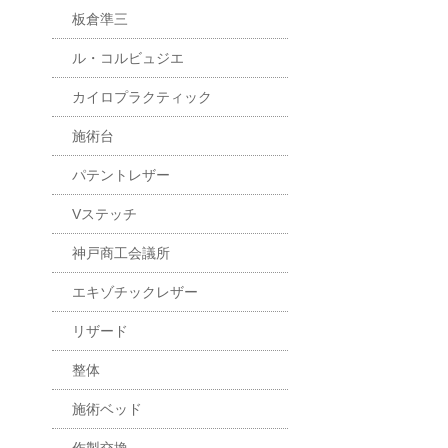
板倉準三
ル・コルビュジエ
カイロプラクティック
施術台
パテントレザー
Vステッチ
神戸商工会議所
エキゾチックレザー
リザード
整体
施術ベッド