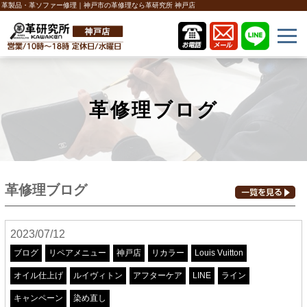
革製品・革ソファー修理｜神戸市の革修理なら革研究所 神戸店
革修理ブログ
革修理ブログ
2023/07/12
ブログ
リペアメニュー
神戸店
リカラー
Louis Vuitton
オイル仕上げ
ルイヴィトン
アフターケア
LINE
ライン
キャンペーン
染め直し