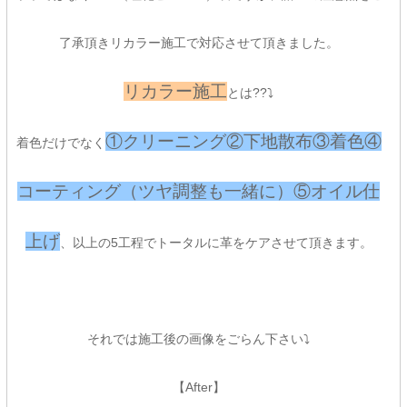
了承頂きリカラー施工で対応させて頂きました。
リカラー施工
とは??⤵
①クリーニング②下地散布③着色④
着色だけでなく
コーティング（ツヤ調整も一緒に）⑤オイル仕
上げ
、以上の5工程でトータルに革をケアさせて頂きます。
それでは施工後の画像をごらん下さい⤵
【After】