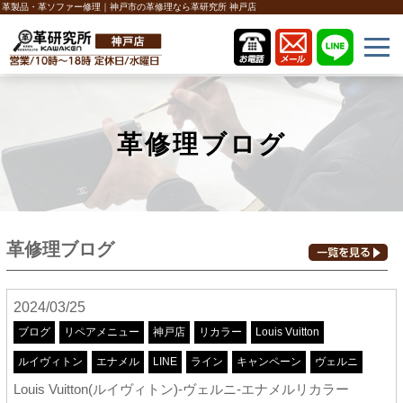
革製品・革ソファー修理｜神戸市の革修理なら革研究所 神戸店
革修理ブログ
革修理ブログ
2024/03/25
ブログ
リペアメニュー
神戸店
リカラー
Louis Vuitton
ルイヴィトン
エナメル
LINE
ライン
キャンペーン
ヴェルニ
Louis Vuitton(ルイヴィトン)-ヴェルニ-エナメルリカラー