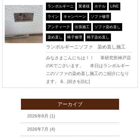
ランボルギーニ
業者様
ホテル
LINE
ライン
キャンペーン
ソファ修理
アンティーク
出張施工
ソファ染め直し
染め直し
椅子修理
椅子染め直し
ランボルギーニソファ 染め直し施工
みなさまこんにちは！！ 革研究所神戸店
のKでございます。 本日はランボルギー
ニのソファの染め直し施工のご紹介になり
ます。 &
…[続きを読む]
アーカイブ
2026年8月
(1)
2026年7月
(4)