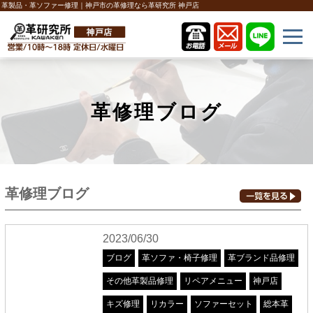
革製品・革ソファー修理｜神戸市の革修理なら革研究所 神戸店
革修理ブログ
革修理ブログ
2023/06/30
ブログ
革ソファ・椅子修理
革ブランド品修理
その他革製品修理
リペアメニュー
神戸店
キズ修理
リカラー
ソファーセット
総本革