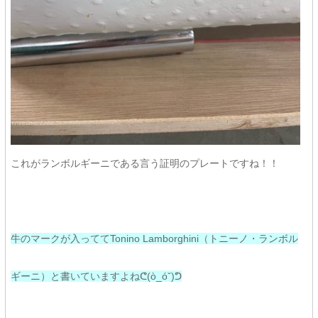
これがランボルギーニである言う証明のプレートですね！！
牛のマークが入っててTonino Lamborghini（トニーノ・ランボル
ギーニ）と書いていますよねᕦ(ò_óˇ)ᕤ