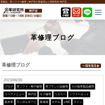
革製品・革ソファー修理｜神戸市の革修理なら革研究所 神戸店
革修理ブログ
革修理ブログ
2023/06/30
ブログ
革ソファ・椅子修理
革ブランド品修理
その他革製品修理
リペアメニュー
神戸店
キズ修理
リカラー
ソファーセット
総本革
ランボルギーニ
業者様
ホテル
LINE
ライン