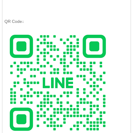
QR Code↓