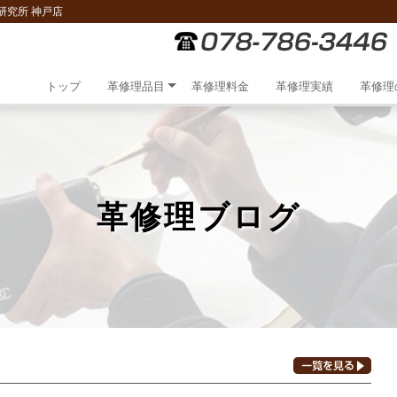
研究所 神戸店
トップ
革修理品目
革修理料金
革修理実績
革修理
革修理ブログ