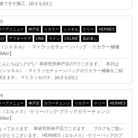
早速ですが施工
…[続きを読む]
20
リペアメニュー
神戸店
リカラー
シャネル
ケリー
HERMES
上げ
アフターケア
LINE
ライン
CELINE
染め直し
EL（シャネル）・マトラッセチェーンバッグ・リカラー補修
After】
んにちは＼(^o^)／ 革研究所神戸店のYでござます。 本日は
EL（シャネル）・マトラッセチェーンバッグのリカラー補修をご紹
頂きます。 マトラッセのチ
…[続きを読む]
04
リペアメニュー
神戸店
カラーチェンジ
リカラー
ケリー
HERMES
ES（エルメス）-ケリーバッグ-ブラックカラーチェンジ
After】
なっております。 革研究所神戸店でござます。 ブログをご覧い
りがとうございます。 HERMES（エルメス）-ケリーバッグのブ