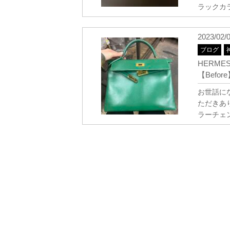
ラックカ
2023/02/
ブログ
HERM
【Befor
お世話に
ただきあ
ラーチェ