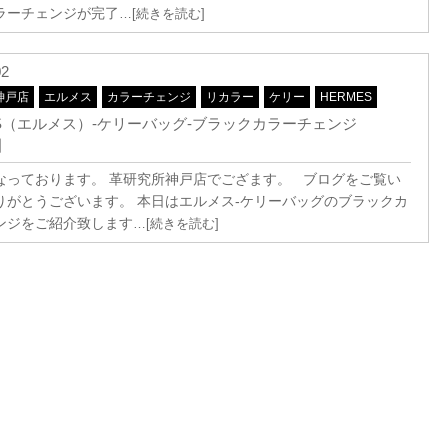
ラーチェンジが完了
…[続きを読む]
02
神戸店
エルメス
カラーチェンジ
リカラー
ケリー
HERMES
ES（エルメス）-ケリーバッグ-ブラックカラーチェンジ
e】
なっております。 革研究所神戸店でござます。 ブログをご覧い
りがとうございます。 本日はエルメス-ケリーバッグのブラックカ
ンジをご紹介致します
…[続きを読む]