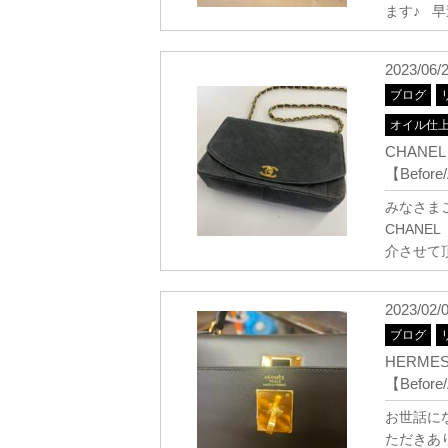
ます♪ 
2023/06/
ブログ
オイル仕
CHAN
【Before/
みなさまこ
CHAN
介させて
2023/02/
ブログ
HERM
【Before/
お世話に
ただきあ