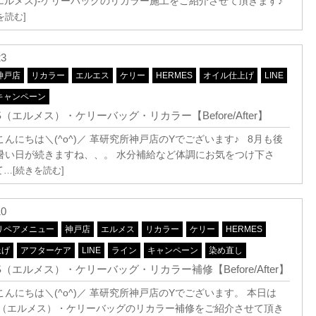
s(エルメス)-ケリーバッグのリカラー施工をご紹介させて頂きます♪
を読む]
23
神戸店
リカラー
エルエス
ケリー
HERMES
オイル仕上げ
LINE
キャンペーン
S（エルメス）・ケリーバッグ・リカラー【Before/After】
んにちは＼(^o^)／ 革研究所神戸店のYでございます♪ 8月も後
暑い日が続きますね、、。 水分補給など体調にお気をつけ下さ
て
…[続きを読む]
10
リペアメニュー
神戸店
エルメス
リカラー
ケリー
HERMES
上げ
アフターケア
LINE
ライン
キャンペーン
染め直し
S（エルメス）・ケリーバッグ・リカラー補修【Before/After】
んにちは＼(^o^)／ 革研究所神戸店のYでございます。 本日は
ES（エルメス）・ケリーバッグのリカラー補修をご紹介させて頂き