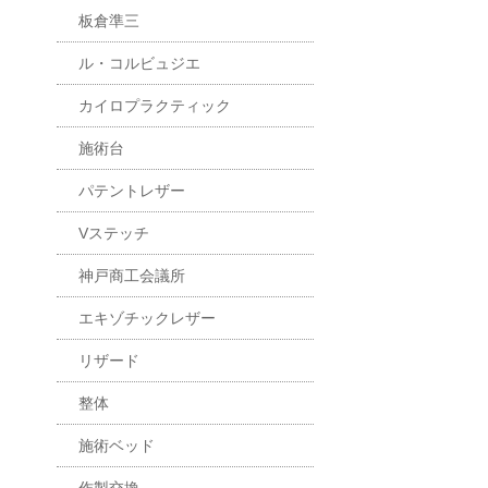
板倉準三
ル・コルビュジエ
カイロプラクティック
施術台
パテントレザー
Vステッチ
神戸商工会議所
エキゾチックレザー
リザード
整体
施術ベッド