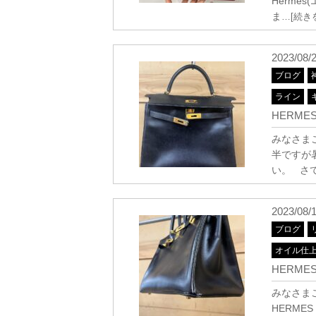
Hermè
ま
…[続き
2023/08/
ブログ
ライン
HERME
みなさまこ
半ですが
い。 さ
2023/08/
ブログ
オイル仕
HERME
みなさまこ
HERM