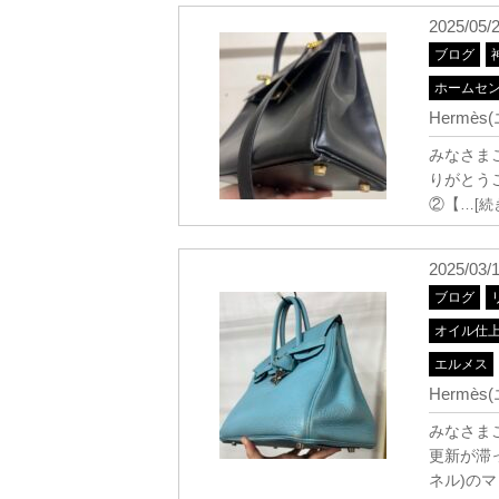
2025/05/
ブログ
ホームセ
Hermè
みなさま
りがとうご
②【
…[続
2025/03/
ブログ
オイル仕
エルメス
Hermè
みなさま
更新が滞っ
ネル)の