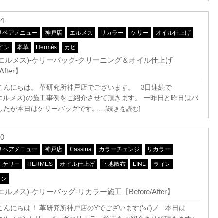
04
リペアメニュー
神戸店
エルメス
リカラー
ケリー
オイル仕上げ
イン
本革
Hermès
カビ
ès(エルメス)-ケリーバッグ-クリーニング＆オイル仕上げ
After】
こんにちは。 革研究所神戸店でございます。 3日連続で
s(エルメス)の施工事例をご紹介させて頂きます。 一昨日と昨日はバ
したが本日はケリーバッグです。
…[続きを読む]
20
リペアメニュー
神戸店
Cassina
カラーチェンジ
リカラー
ケリー
HERMES
オイル仕上げ
下地散布
LINE
ライン
ーン
s(エルメス)-ケリーバッグ-リカラー施工【Before/After】
んにちは！ 革研究所神戸店のYでございます(‘ω’)ノ 本日は