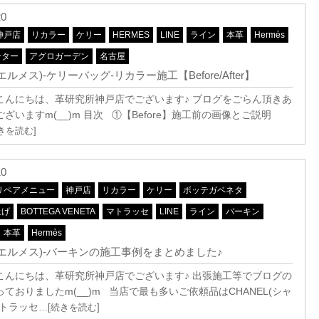
20
神戸店
リカラー
ケリー
HERMES
LINE
ライン
本革
Hermès
ンター
アグロガーデン
名古屋
s(エルメス)-ケリーバッグ-リカラー施工【Before/After】
こんにちは、革研究所神戸店でございます♪ ブログをごらん頂きあ
ざいますm(__)m 目次 ①【Before】施工前の画像とご説明
きを読む]
10
リペアメニュー
神戸店
リカラー
ケリー
ボッテガベネタ
上げ
BOTTEGA VENETA
マトラッセ
LINE
ライン
バーキン
本革
Hermès
s(エルメス)-バーキンの施工事例をまとめました♪
こんにちは、革研究所神戸店でございます♪ 出張施工等でブログの
ておりましたm(__)m 当店で最も多いご依頼品はCHANEL(シャ
マトラッセ
…[続きを読む]