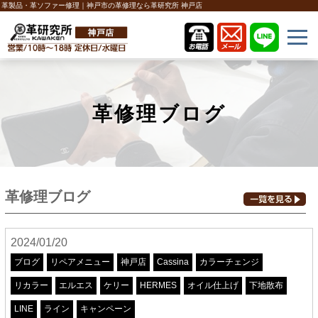
革製品・革ソファー修理｜神戸市の革修理なら革研究所 神戸店
革修理ブログ
革修理ブログ
2024/01/20
ブログ
リペアメニュー
神戸店
Cassina
カラーチェンジ
リカラー
エルエス
ケリー
HERMES
オイル仕上げ
下地散布
LINE
ライン
キャンペーン