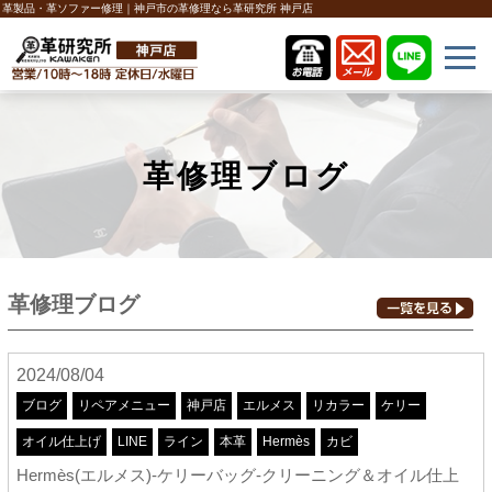
革製品・革ソファー修理｜神戸市の革修理なら革研究所 神戸店
革修理ブログ
革修理ブログ
2024/08/04
ブログ
リペアメニュー
神戸店
エルメス
リカラー
ケリー
オイル仕上げ
LINE
ライン
本革
Hermès
カビ
Hermès(エルメス)-ケリーバッグ-クリーニング＆オイル仕上