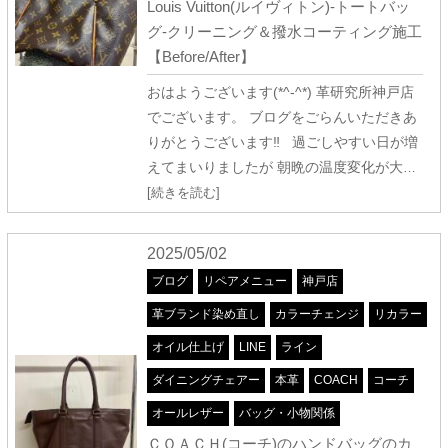
Louis Vuitton(ルイヴィトン)-トートバッ
グ-クリーニング＆撥水コーティング施工
【Before/After】
おはようございます(*^-^*) 革研究所神戸店
でございます。 ブログをごらんいただきあ
りがとうございます‼ 過ごしやすい日が増
えてまいりましたが 朝晩の温度変化が大
…
[続きを読む]
2025/05/02
ブログ
リペアメニュー
神戸店
革ブランド染め直し
カラーチェンジ
リカラー
オイル仕上げ
LINE
ライン
ダイニングチェアー
本革
COACH
コーチ
オールレザー
バッグ・小物関係
ＣＯＡＣＨ(コーチ)のハンドバッグのカ