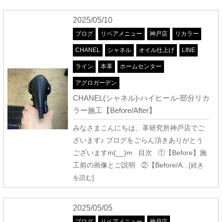
2025/05/10
ブログ
リペアメニュー
神戸店
リカラー
CHANEL
シャネル
オイル仕上げ
LINE
ライン
本革
ホームセンター
アグロガーデン
CHANEL(シャネル)-ハイヒール-部分リカ
ラー施工【Before/After】
みなさまこんにちは、革研究所神戸店でご
ざいます♪ ブログをごらん頂きありがとう
ございますm(__)m 目次 ①【Before】施
工前の画像とご説明 ②【Before/A
…[続き
を読む]
2025/05/05
ブログ
リペアメニュー
神戸店