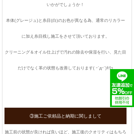
いかがでしょうか！
本体(グレージュ)と糸目(白)のお色が異なる為、通常のリカラー
に加え糸目残し施工をさせて頂いております。
クリーニング＆オイル仕上げで汚れの除去や保湿を行い、見た目
だけでなく革の状態も改善しております( ｰ`дｰ´)ｷﾘｯ
③施工ご依頼品と納期に関しまして
施工前の状態が良ければ良いほど、施工後のクオリティはもちろ