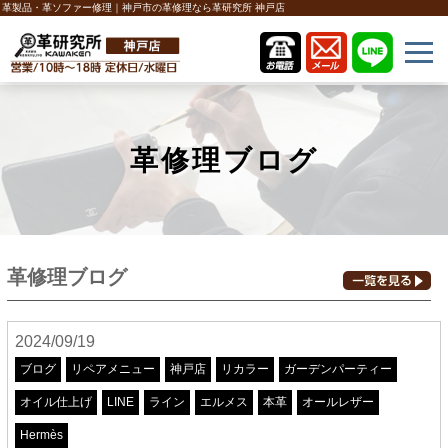
革製品・革ソファー修理｜神戸市の革修理なら革研究所 神戸店
革修理ブログ
革修理ブログ
2024/09/19
ブログ
リペアメニュー
神戸店
リカラー
ガーデンパーティー
オイル仕上げ
LINE
ライン
エルメス
本革
オールレザー
Hermès