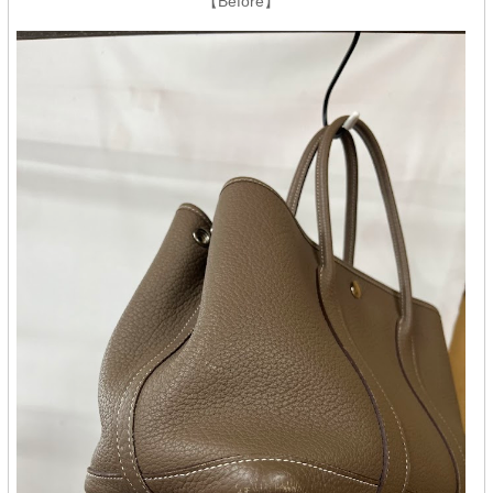
【Before】