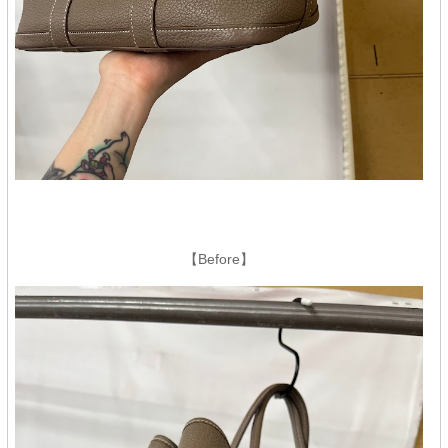
【Before】