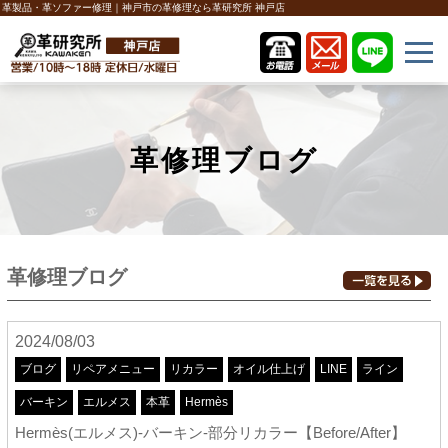
革製品・革ソファー修理｜神戸市の革修理なら革研究所 神戸店
革修理ブログ
革修理ブログ
2024/08/03
ブログ
リペアメニュー
リカラー
オイル仕上げ
LINE
ライン
バーキン
エルメス
本革
Hermès
Hermès(エルメス)-バーキン-部分リカラー【Before/After】