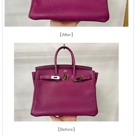
【After】
【Before】