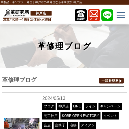
革製品・革ソファー修理｜神戸市の革修理なら革研究所 神戸店
革修理ブログ
革修理ブログ
2024/05/13
ブログ
神戸店
LINE
ライン
キャンペーン
開工神戸
KOBE OPEN FACTORY
イベント
合皮
座椅子
溶接
アイアン