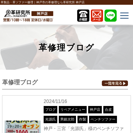
革製品・革ソファー修理｜神戸市の革修理なら革研究所 神戸店
革修理ブログ
革修理ブログ
2024/11/16
ブログ
リペアメニュー
神戸店
合皮
光源氏
男銀次郎
作製
ベンチソファー
神戸・三宮「光源氏」様のベンチソファ