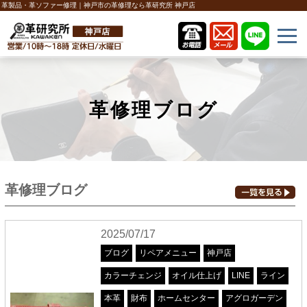
革製品・革ソファー修理｜神戸市の革修理なら革研究所 神戸店
革修理ブログ
革修理ブログ
2025/07/17
ブログ
リペアメニュー
神戸店
カラーチェンジ
オイル仕上げ
LINE
ライン
本革
財布
ホームセンター
アグロガーデン