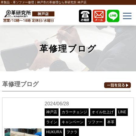
革製品・革ソファー修理｜神戸市の革修理なら革研究所 神戸店
革修理ブログ
革修理ブログ
2024/06/28
神戸店
カラーチェンジ
オイル仕上げ
LINE
ライン
キャンペーン
ソファー
本革
HUKURA
フクラ