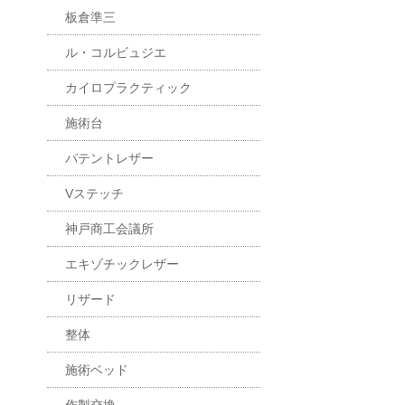
板倉準三
ル・コルビュジエ
カイロプラクティック
施術台
パテントレザー
Vステッチ
神戸商工会議所
エキゾチックレザー
リザード
整体
施術ベッド