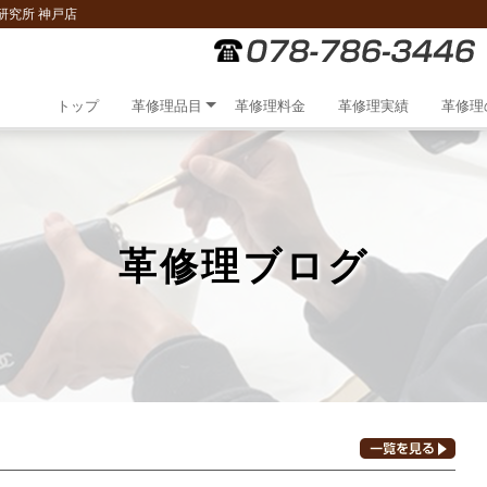
研究所 神戸店
トップ
革修理品目
革修理料金
革修理実績
革修理
革修理ブログ