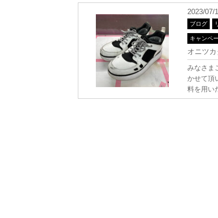
2023/07/
ブログ
キャンペ
オニツカタ
みなさまこ
かせて頂
料を用い