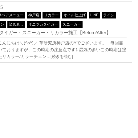
15
リペアメニュー
神戸店
リカラー
オイル仕上げ
LINE
ライン
ーン
染め直し
オニツカタイガー
スニーカー
イガー・スニーカー・リカラー施工【Before/After】
んにちは＼(^o^)／ 革研究所神戸店のYでございます。 毎回書
いておりますが、この時期の注意点です⤵ 湿気の多いこの時期は塗
たリカラー/カラーチェン
…[続きを読む]