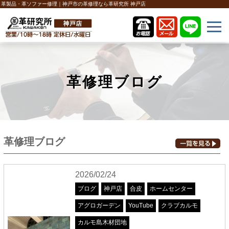
革製品・革ソファー修理｜神戸市の革修理なら革研究所 神戸店
革修理ブログ
革修理ブログ
2026/02/24
ブログ
神戸店
合皮
ホームセンター
アグロガーデン
YouTube
クラブカルモ
カルモ島木材団地