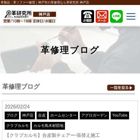
革製品・革ソファー修理｜神戸市の革修理なら革研究所 神戸店
革修理ブログ
革修理ブログ
2026/02/24
ブログ
神戸店
合皮
ホームセンター
アグロガーデン
YouTube
クラブカルモ
カルモ島木材団地
【クラブカルモ】合皮製チェアー-張替え施工