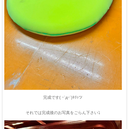
完成です( ｰ`дｰ´)ｷﾘｯツ
それでは完成後のお写真をごらん下さい⤵