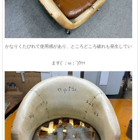
かなりくたびれて使用感があり、ところどころ破れも発生してい
ます(´；ω；`)ｳｩｩ