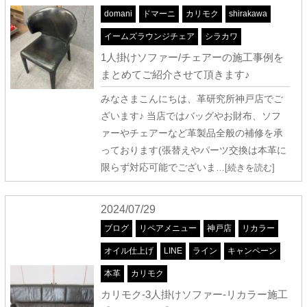
domani
ドマーニ
カリモク
shirakawa
イームズラウンジチェア
シラカワ
1人掛けソファー/チェアーの施工事例を
まとめてご紹介させて頂きます♪
みなさまこんにちは、革研究所神戸店でご
ざいます♪ 当店ではバッグやお財布、ソフ
ァーやチェアーなど革製品全般の補修を承
っております(張替えやパーツ交換は本革に
限らず対応可能でございま
…[続きを読む]
2024/07/29
ブログ
リペアメニュー
神戸店
リカラー
オイル仕上げ
LINE
ライン
キャンペーン
本革
カリモク
カリモク-3人掛けソファー-リカラー施工