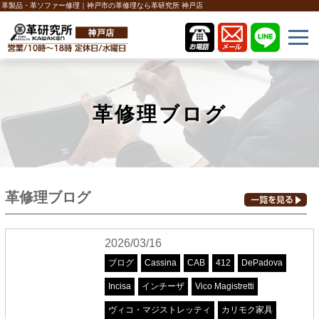
革製品・革ソファー修理｜神戸市の革修理なら革研究所 神戸店
革修理ブログ
革修理ブログ
2026/03/16
ブログ
Cassina
CAB
412
DePadova
Incisa
インチーザ
Vico Magistretti
ヴィコ・マジストレッティ
カリモク家具