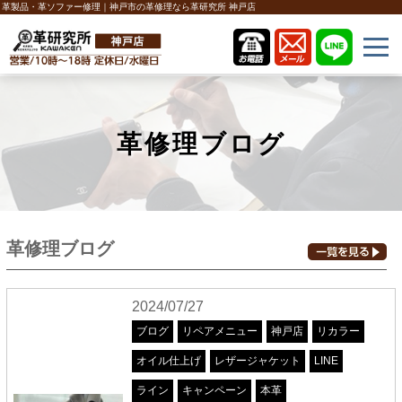
革製品・革ソファー修理｜神戸市の革修理なら革研究所 神戸店
革修理ブログ
革修理ブログ
2024/07/27
ブログ
リペアメニュー
神戸店
リカラー
オイル仕上げ
レザージャケット
LINE
ライン
キャンペーン
本革