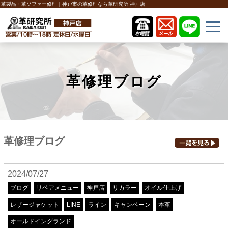
革製品・革ソファー修理｜神戸市の革修理なら革研究所 神戸店
革修理ブログ
革修理ブログ
2024/07/27
ブログ
リペアメニュー
神戸店
リカラー
オイル仕上げ
レザージャケット
LINE
ライン
キャンペーン
本革
オールドイングランド