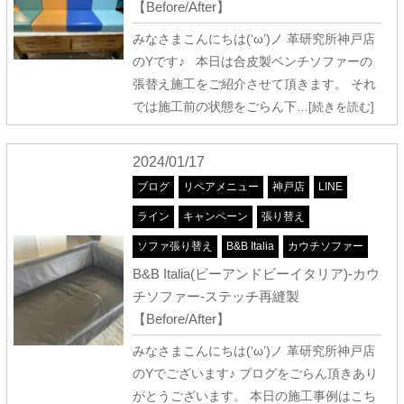
【Before/After】
みなさまこんにちは(‘ω’)ノ 革研究所神戸店
のYです♪ 本日は合皮製ベンチソファーの
張替え施工をご紹介させて頂きます。 それ
では施工前の状態をごらん下
…[続きを読む]
2024/01/17
ブログ
リペアメニュー
神戸店
LINE
ライン
キャンペーン
張り替え
ソファ張り替え
B&B Italia
カウチソファー
B&B Italia(ビーアンドビーイタリア)-カウ
チソファー-ステッチ再縫製
【Before/After】
みなさまこんにちは(‘ω’)ノ 革研究所神戸店
のYでございます♪ ブログをごらん頂きあり
がとうございます。 本日の施工事例はこち