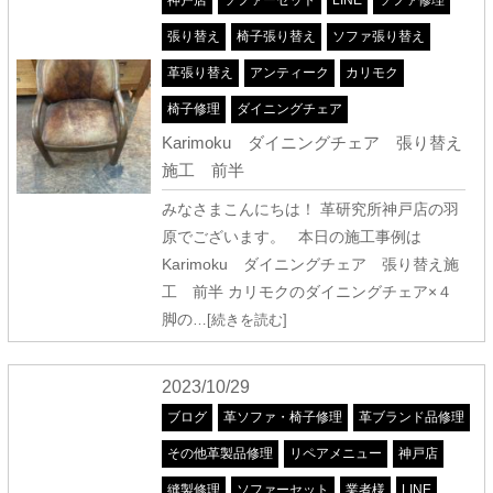
神戸店
ソファーセット
LINE
ソファ修理
張り替え
椅子張り替え
ソファ張り替え
革張り替え
アンティーク
カリモク
椅子修理
ダイニングチェア
Karimoku ダイニングチェア 張り替え
施工 前半
みなさまこんにちは！ 革研究所神戸店の羽
原でございます。 本日の施工事例は
Karimoku ダイニングチェア 張り替え施
工 前半 カリモクのダイニングチェア×４
脚の
…[続きを読む]
2023/10/29
ブログ
革ソファ・椅子修理
革ブランド品修理
その他革製品修理
リペアメニュー
神戸店
縫製修理
ソファーセット
業者様
LINE