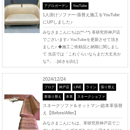
アグロガーデン
YouTube
1人掛けソファー-張替え施工をYouTube
にUPしました♪
みなさまこんにちは(*^-^*) 革研究所神戸店
でございます♪ YouTubeを更新させて頂き
ました♪ ◆施工ご依頼品と納期に関しまし
て 当店では「これぐらいならまだ大丈夫か
な?」
…[続きを読む]
2024/12/24
ブログ
神戸店
LINE
ライン
張り替え
革張り替え
本革
スネークショファ
スネークソファ＆オットマン-総本革張替
え【Before/After】
みなさまこんにちは、革研究所神戸店でご