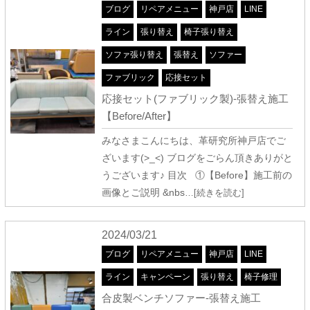
ブログ
リペアメニュー
神戸店
LINE
ライン
張り替え
椅子張り替え
ソファ張り替え
張替え
ソファー
ファブリック
応接セット
応接セット(ファブリック製)-張替え施工
【Before/After】
みなさまこんにちは、革研究所神戸店でご
ざいます(>_<) ブログをごらん頂きありがと
うございます♪ 目次 ①【Before】施工前の
画像とご説明 &nbs
…[続きを読む]
2024/03/21
ブログ
リペアメニュー
神戸店
LINE
ライン
キャンペーン
張り替え
椅子修理
合皮製ベンチソファー-張替え施工