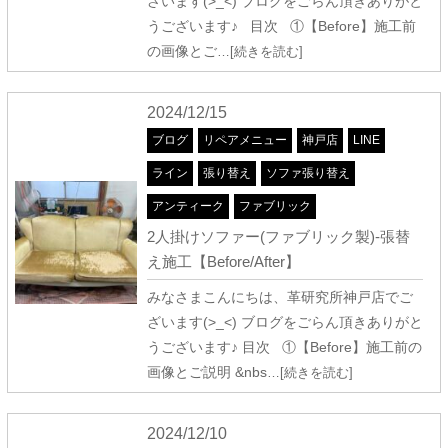
ざいます(>_<) ブログをごらん頂きありがと
うございます♪ 目次 ①【Before】施工前
の画像とご
…[続きを読む]
2024/12/15
ブログ
リペアメニュー
神戸店
LINE
ライン
張り替え
ソファ張り替え
アンティーク
ファブリック
2人掛けソファー(ファブリック製)-張替
え施工【Before/After】
みなさまこんにちは、革研究所神戸店でご
ざいます(>_<) ブログをごらん頂きありがと
うございます♪ 目次 ①【Before】施工前の
画像とご説明 &nbs
…[続きを読む]
2024/12/10