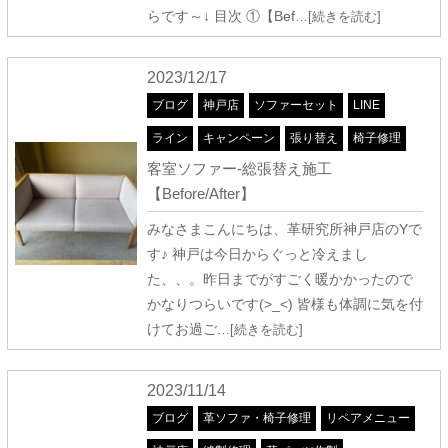
らです～↓ 目次 ①【Bef
…[続きを読む]
2023/12/17
ブログ
神戸店
ソファーセット
LINE
ライン
キャンペーン
張り替え
椅子修理
客室ソファー-総張替え施工
【Before/After】
みなさまこんにちは、革研究所神戸店のYで
す♪ 神戸は今日からぐっと冷えまし
た、、。昨日までがすごく暖かかったので
かなりつらいです(>_<) 皆様も体調に気を付
けてお過ご
…[続きを読む]
2023/11/14
ブログ
革ソファ・椅子修理
リペアメニュー