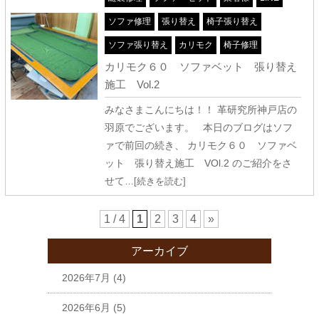
ソファ修理
張り替え
椅子張り替え
ソファ張り替え
カリモク
椅子修理
カリモク６０ ソファベット 張り替え
施工 Vol.2
みなさまこんにちは！！ 革研究所神戸店の
羽原でございます。 本日のブログはソフ
ァで前回の続き、 カリモク６０ ソファベ
ット 張り替え施工 VOl.2 のご紹介をさ
せて
…[続きを読む]
1 / 4
1
2
3
4
»
アーカイブ
2026年7月
(4)
2026年6月
(5)