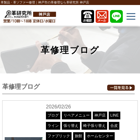
革製品・革ソファー修理｜神戸市の革修理なら革研究所 神戸店
革修理ブログ
革修理ブログ
2026/02/26
ブログ
リペアメニュー
神戸店
LINE
ライン
張り替え
椅子張り替え
合皮
ファブリック
旅館
ホームセンター