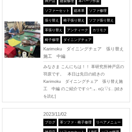
神戸店
縫製修理
革パーツ作製
ソファーセット
総本革
ソファ修理
張り替え
椅子張り替え
ソファ張り替え
革張り替え
アンティーク
カリモク
椅子修理
ダイニングチェア
Karimoku ダイニングチェア 張り替え
施工 中編
みなさま こんにちは！！ 革研究所神戸店の
羽原です。 本日は先日の続きの
Karimoku ダイニングチェア 張り替え施
工 中編 のご紹介です☆*:.｡. o(≧▽≦
…[続き
を読む]
2023/11/02
ブログ
革ソファ・椅子修理
リペアメニュー