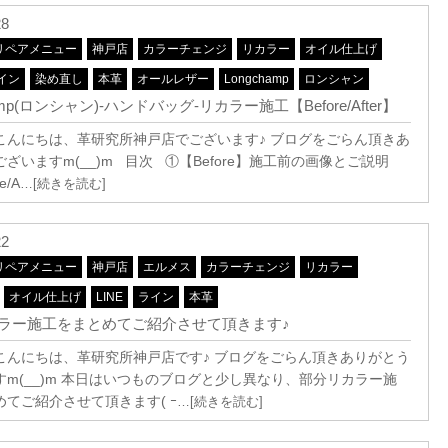
28
リペアメニュー
神戸店
カラーチェンジ
リカラー
オイル仕上げ
イン
染め直し
本革
オールレザー
Longchamp
ロンシャン
amp(ロンシャン)-ハンドバッグ-リカラー施工【Before/After】
こんにちは、革研究所神戸店でございます♪ ブログをごらん頂きあ
ざいますm(__)m 目次 ①【Before】施工前の画像とご説明
e/A
…[続きを読む]
22
リペアメニュー
神戸店
エルメス
カラーチェンジ
リカラー
オイル仕上げ
LINE
ライン
本革
ラー施工をまとめてご紹介させて頂きます♪
こんにちは、革研究所神戸店です♪ ブログをごらん頂きありがとう
すm(__)m 本日はいつものブログと少し異なり、部分リカラー施
めてご紹介させて頂きます( ｰ
…[続きを読む]