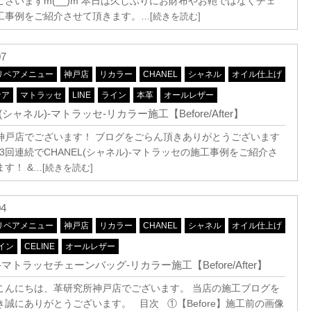
ございますm(__)m 本日は久しぶりにお財布やお鞄ではなくチェ
工事例をご紹介させて頂きます。
…[続きを読む]
07
リペアメニュー
神戸店
リカラー
CHANEL
シャネル
オイル仕上げ
ケア
マトラッセ
LINE
ライン
本革
オールレザー
L(シャネル)-マトラッセ-リカラー施工【Before/After】
神戸店でございます！ ブログをごらん頂きありがとうございます
m 3回連続でCHANEL(シャネル)-マトラッセの施工事例をご紹介さ
す！ &
…[続きを読む]
04
リペアメニュー
神戸店
リカラー
CHANEL
シャネル
オイル仕上げ
イン
CELINE
オールレザー
マトラッセチェーンバッグ-リカラー施工【Before/After】
こんにちは、革研究所神戸店でございます。 当店の施工ブログを
き誠にありがとうございます。 目次 ①【Before】施工前の画像