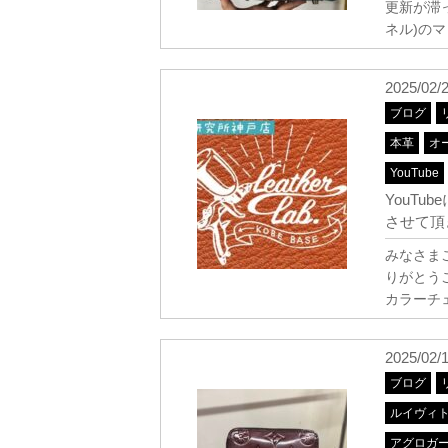
更新が滞っ
ネル)の
2025/02/
ブログ
本革
オ
YouTube
YouT
させて頂
みなさま
りがとうご
カラーチ
2025/02/
ブログ
ルイヴィ
アグロガ