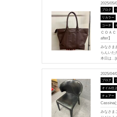
2025/05/
ブログ
リカラー
コーチ
ＣＯＡＣ
after】
みなさま
らんいた
本日は
…
2025/04/
ブログ
オイル仕
チェアー
Cassi
みなさま