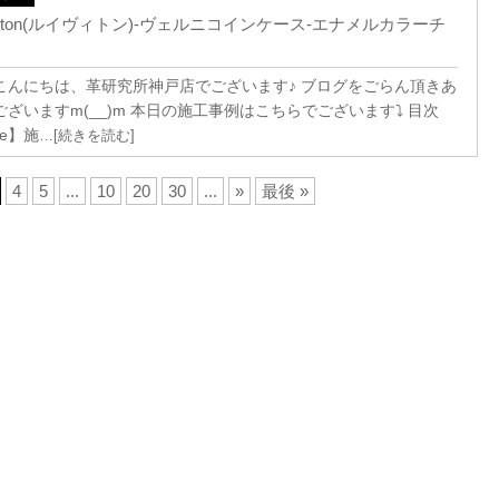
 Vuitton(ルイヴィトン)-ヴェルニコインケース-エナメルカラーチ
こんにちは、革研究所神戸店でございます♪ ブログをごらん頂きあ
ございますm(__)m 本日の施工事例はこちらでございます⤵ 目次
re】施
…[続きを読む]
4
5
...
10
20
30
...
»
最後 »