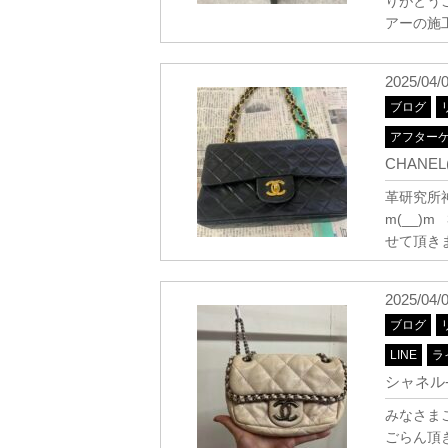
りがとう
アーの施
2025/04/
ブログ
アフター
CHANE
革研究所
m(__)
せて頂きま
2025/04/
ブログ
LINE
ラ
シャネル-
みなさま
ごらん頂