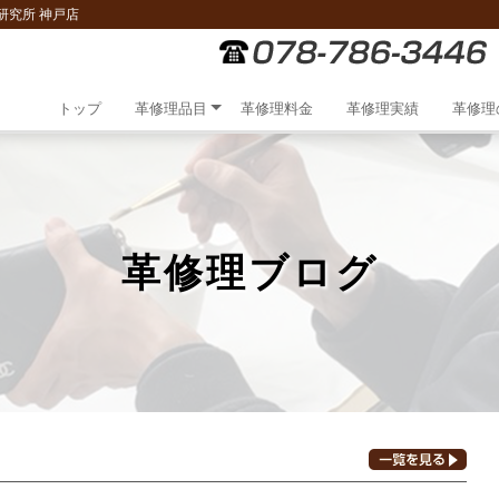
研究所 神戸店
トップ
革修理品目
革修理料金
革修理実績
革修理
革修理ブログ