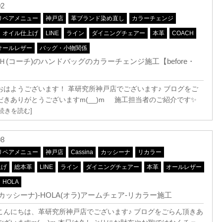
02
リペアメニュー
神戸店
革ブランド染め直し
カラーチェンジ
オイル仕上げ
LINE
ライン
ダイニングチェアー
本革
COACH
オールレザー
バッグ・小物関係
Ｈ(コーチ)のハンドバッグのカラーチェンジ施工【before・
おはようございます！ 革研究所神戸店でございます♪ ブログをご
だきありがとうございますm(__)m 施工担当者のご紹介です✨
[続きを読む]
08
リペアメニュー
神戸店
Cassina
カッシーナ
リカラー
上げ
総本革
LINE
ライン
ダイニングチェアー
本革
オールレザー
HOLA
na(カッシーナ)-HOLA(オラ)アームチェア-リカラー施工
こんにちは、革研究所神戸店でございます♪ ブログをごらん頂きあ