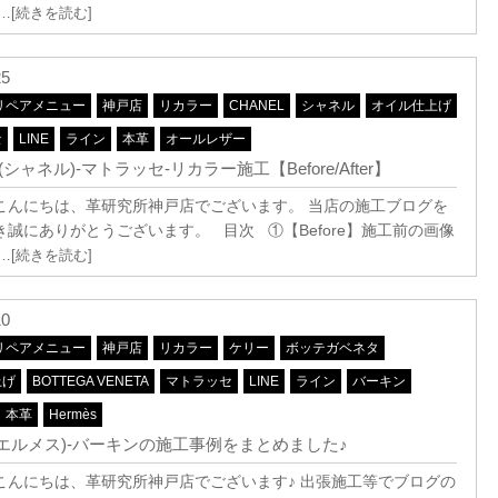
…[続きを読む]
25
リペアメニュー
神戸店
リカラー
CHANEL
シャネル
オイル仕上げ
セ
LINE
ライン
本革
オールレザー
L(シャネル)-マトラッセ-リカラー施工【Before/After】
こんにちは、革研究所神戸店でございます。 当店の施工ブログを
き誠にありがとうございます。 目次 ①【Before】施工前の画像
…[続きを読む]
10
リペアメニュー
神戸店
リカラー
ケリー
ボッテガベネタ
上げ
BOTTEGA VENETA
マトラッセ
LINE
ライン
バーキン
本革
Hermès
s(エルメス)-バーキンの施工事例をまとめました♪
こんにちは、革研究所神戸店でございます♪ 出張施工等でブログの