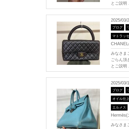
とご説明
2025/03/
ブログ
マトラッ
CHANE
みなさま
ごらん頂
とご説明
2025/03/
ブログ
オイル仕
エルメス
Hermè
みなさま