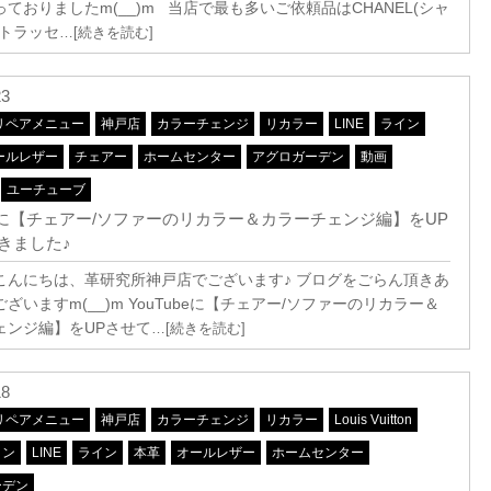
ておりましたm(__)m 当店で最も多いご依頼品はCHANEL(シャ
マトラッセ
…[続きを読む]
23
リペアメニュー
神戸店
カラーチェンジ
リカラー
LINE
ライン
ールレザー
チェアー
ホームセンター
アグロガーデン
動画
ユーチューブ
ubeに【チェアー/ソファーのリカラー＆カラーチェンジ編】をUP
きました♪
こんにちは、革研究所神戸店でございます♪ ブログをごらん頂きあ
ざいますm(__)m YouTubeに【チェアー/ソファーのリカラー＆
ェンジ編】をUPさせて
…[続きを読む]
18
リペアメニュー
神戸店
カラーチェンジ
リカラー
Louis Vuitton
トン
LINE
ライン
本革
オールレザー
ホームセンター
ーデン