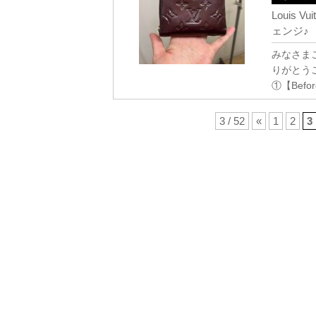
Louis
ェンジ♪
みなさま
りがとう
①【Befo
3 / 52
«
1
2
3