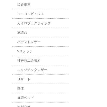
板倉準三
ル・コルビュジエ
カイロプラクティック
施術台
パテントレザー
Vステッチ
神戸商工会議所
エキゾチックレザー
リザード
整体
施術ベッド