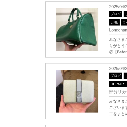
2025/04/
ブログ
LINE
ラ
Longch
みなさま
りがとうご
②【Befor
2025/04/
ブログ
HERMES
部分リカ
みなさま
ございま
工をまと