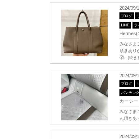
2024/09/
ブログ
LINE
ラ
Hermè
みなさまこ
頂きありが
②
…[続き
2024/09/
ブログ
パンチン
カーシート
みなさまこ
ん頂きあり
2024/09/