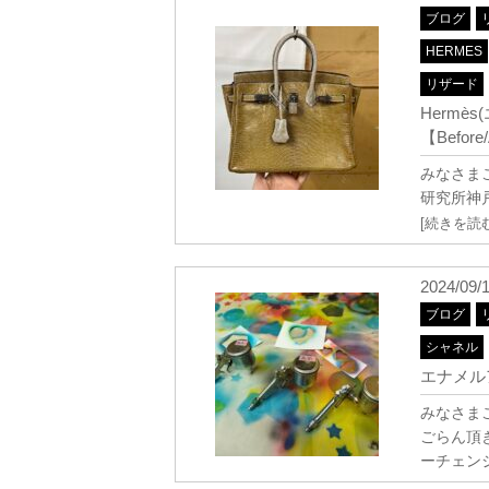
ブログ
HERMES
リザード
Herm
【Before/
みなさまこ
研究所神
[続きを読む
2024/09/
ブログ
シャネル
エナメル
みなさまこ
ごらん頂
ーチェン