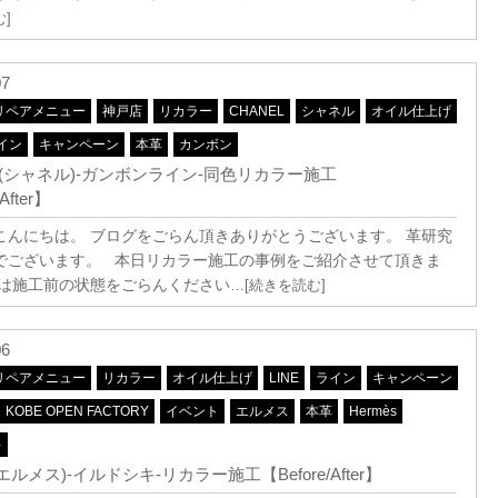
]
07
リペアメニュー
神戸店
リカラー
CHANEL
シャネル
オイル仕上げ
イン
キャンペーン
本革
カンボン
EL(シャネル)-ガンボンライン-同色リカラー施工
After】
こんにちは。 ブログをごらん頂きありがとうございます。 革研究
でございます。 本日リカラー施工の事例をご紹介させて頂きま
ずは施工前の状態をごらんください
…[続きを読む]
06
リペアメニュー
リカラー
オイル仕上げ
LINE
ライン
キャンペーン
KOBE OPEN FACTORY
イベント
エルメス
本革
Hermès
キ
(エルメス)-イルドシキ-リカラー施工【Before/After】