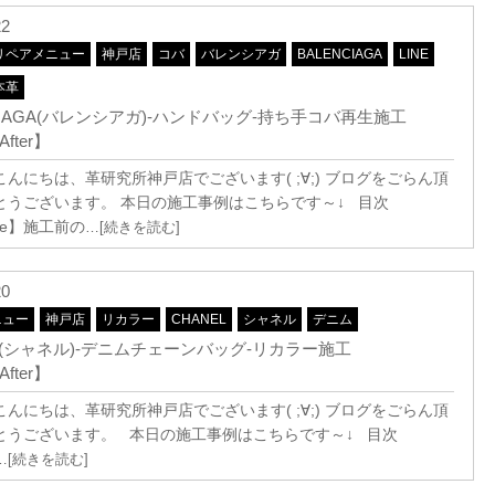
22
リペアメニュー
神戸店
コバ
バレンシアガ
BALENCIAGA
LINE
本革
CIAGA(バレンシアガ)-ハンドバッグ-持ち手コバ再生施工
After】
んにちは、革研究所神戸店でございます( ;∀;) ブログをごらん頂
とうございます。 本日の施工事例はこちらです～↓ 目次
ore】施工前の
…[続きを読む]
20
ニュー
神戸店
リカラー
CHANEL
シャネル
デニム
EL(シャネル)-デニムチェーンバッグ-リカラー施工
After】
んにちは、革研究所神戸店でございます( ;∀;) ブログをごらん頂
とうございます。 本日の施工事例はこちらです～↓ 目次
…[続きを読む]