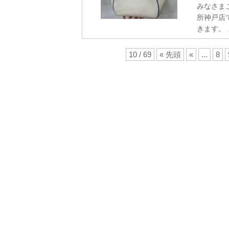
みなさま
所神戸店
きます。
10 / 69
« 先頭
«
...
8