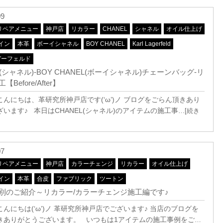
09
リペアメニュー
神戸店
リカラー
CHANEL
シャネル
オイル仕上げ
イン
本革
ボーイシャネル
BOY CHANEL
Karl Lagerfeld
ガーフェルド
L(シャネル)-BOY CHANEL(ボーイシャネル)チェーンバッグ-リ
Before/After】
こんにちは、革研究所神戸店です(‘ω’)ノ ブログをごらん頂きあり
います♪ 本日はCHANEL(シャネル)のアイテムの施工事
…[続き
07
リペアメニュー
神戸店
カラーチェンジ
リカラー
オイル仕上げ
イン
本革
合皮
ファブリック
ツートン
別のご紹介～リカラー/カラーチェンジ施工編です♪
んにちは(‘ω’)ノ 革研究所神戸店でございます♪ 当店のブログを
きありがとうございます。 いつもは1アイテムの施工事例をご
…