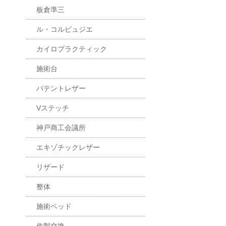
板倉準三
ル・コルビュジエ
カイロプラクティック
施術台
パテントレザー
Vステッチ
神戸商工会議所
エキゾチックレザー
リザード
整体
施術ベッド