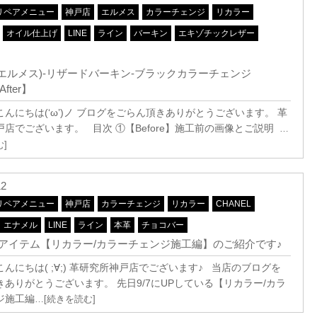
リペアメニュー
神戸店
エルメス
カラーチェンジ
リカラー
オイル仕上げ
LINE
ライン
バーキン
エキゾチックレザー
ès(エルメス)-リザードバーキン-ブラックカラーチェンジ
After】
んにちは(‘ω’)ノ ブログをごらん頂きありがとうございます。 革
戸店でございます。 目次 ①【Before】施工前の画像とご説明
…
]
12
リペアメニュー
神戸店
カラーチェンジ
リカラー
CHANEL
エナメル
LINE
ライン
本革
チョコバー
アイテム【リカラー/カラーチェンジ施工編】のご紹介です♪
んにちは( ;∀;) 革研究所神戸店でございます♪ 当店のブログを
きありがとうございます。 先日9/7にUPしている【リカラー/カラ
ジ施工編
…[続きを読む]