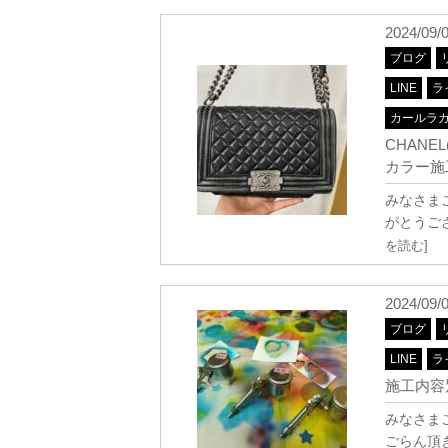
2024/09/
ブログ
LINE
ラ
カールラ
CHANE
カラー施工【
みなさま
がとうござ
を読む]
2024/09/
ブログ
LINE
ラ
施工内容
みなさまこ
ごらん頂