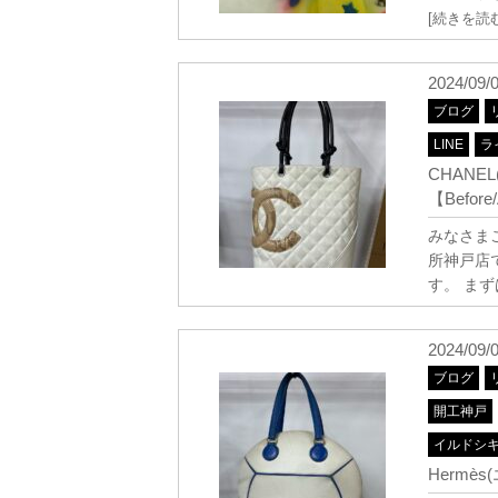
[続きを読む
2024/09/
ブログ
LINE
ラ
CHAN
【Before/
みなさま
所神戸店
す。 ま
2024/09/
ブログ
開工神戸
イルドシ
Hermès