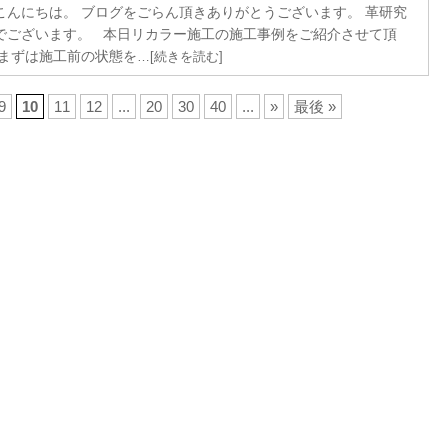
こんにちは。 ブログをごらん頂きありがとうございます。 革研究
でございます。 本日リカラー施工の施工事例をご紹介させて頂
 まずは施工前の状態を
…[続きを読む]
9
10
11
12
...
20
30
40
...
»
最後 »