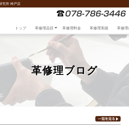
研究所 神戸店
トップ
革修理品目
革修理料金
革修理実績
革修理
革修理ブログ