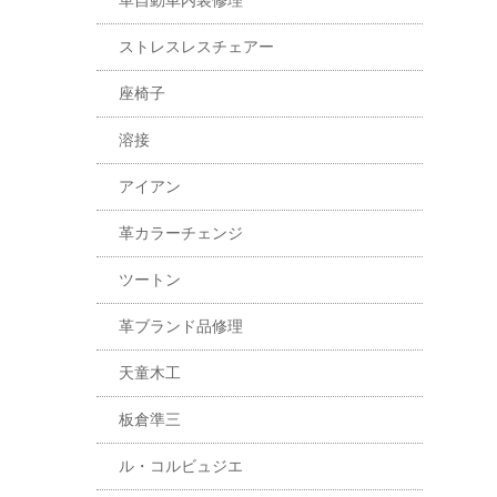
革自動車内装修理
ストレスレスチェアー
座椅子
溶接
アイアン
革カラーチェンジ
ツートン
革ブランド品修理
天童木工
板倉準三
ル・コルビュジエ