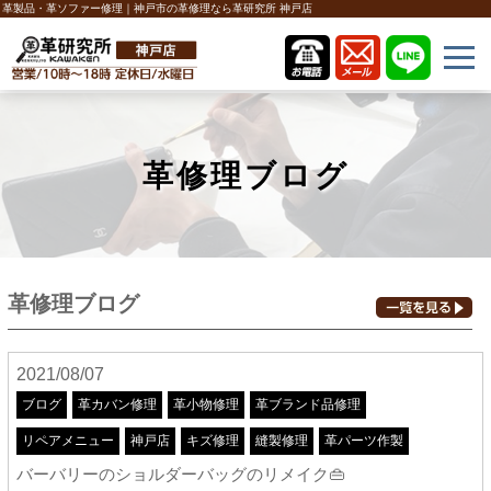
革製品・革ソファー修理｜神戸市の革修理なら革研究所 神戸店
革修理ブログ
革修理ブログ
2021/08/07
ブログ
革カバン修理
革小物修理
革ブランド品修理
リペアメニュー
神戸店
キズ修理
縫製修理
革パーツ作製
バーバリーのショルダーバッグのリメイク👜