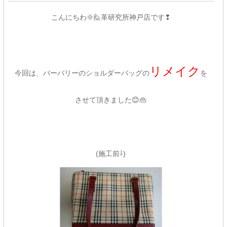
こ
んにちわ🌞🙋革研究所神戸店です❢
リメイク
今回は、バーバリーのショルダーバッグの
を
させて頂きました😊👜
(施工前⇩)