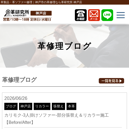
革製品・革ソファー修理｜神戸市の革修理なら革研究所 神戸店
革修理ブログ
革修理ブログ
2026/06/26
ブログ
神戸店
リカラー
張替え
本革
カリモク-3人掛けソファー-部分張替え＆リカラー施工
【Before/After】