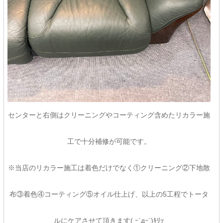
センターと右側はクリーニングやコーティング含めたリカラー施
工で十分補修が可能です。
※当店のリカラー施工は着色だけでなく①クリーニング②下地散
布③着色④コーティング⑤オイル仕上げ、以上の5工程でトータ
ルにケアさせて頂きます( ｰ`дｰ´)ｷﾘｯ