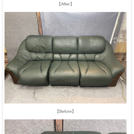
【After】
【Before】