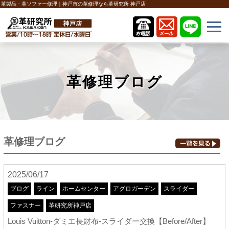
革製品・革ソファー修理｜神戸市の革修理なら革研究所 神戸店
革修理ブログ
革修理ブログ
2025/06/17
ブログ
ライン
ホームセンター
アグロガーデン
スライダー
ファスナー
革研究所神戸店
Louis Vuitton-ダミエ長財布-スライダー交換【Before/After】