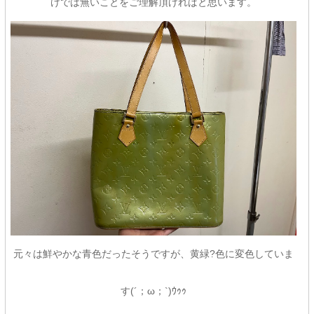
けでは無いことをご理解頂ければと思います。
元々は鮮やかな青色だったそうですが、黄緑?色に変色していま
す(´；ω；`)ｳｩｩ