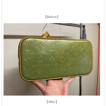
【Before】
【After】