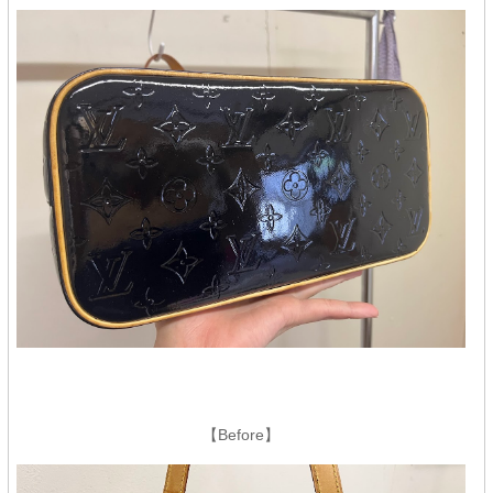
【Before】