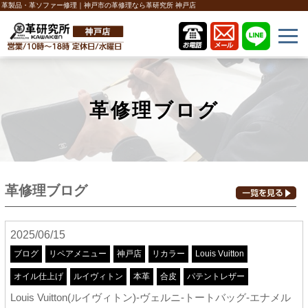
革製品・革ソファー修理｜神戸市の革修理なら革研究所 神戸店
革修理ブログ
革修理ブログ
2025/06/15
ブログ
リペアメニュー
神戸店
リカラー
Louis Vuitton
オイル仕上げ
ルイヴィトン
本革
合皮
パテントレザー
Louis Vuitton(ルイヴィトン)-ヴェルニ-トートバッグ-エナメル