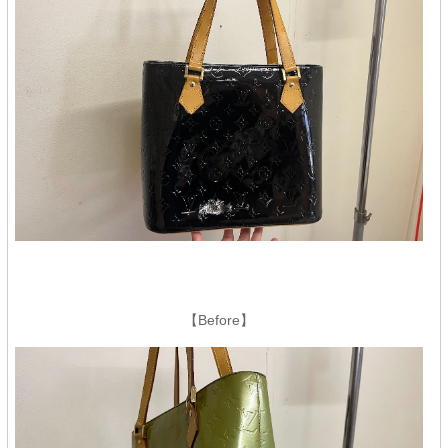
【Before】