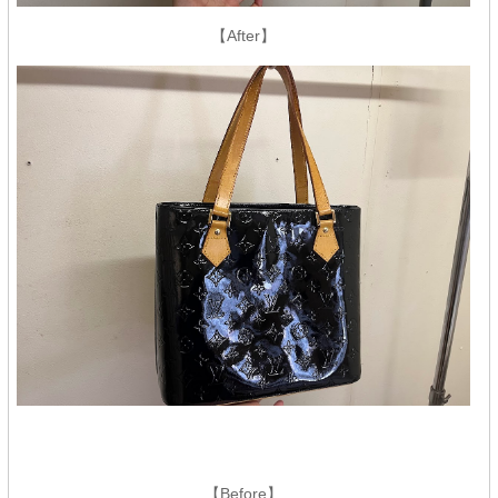
【After】
【Before】