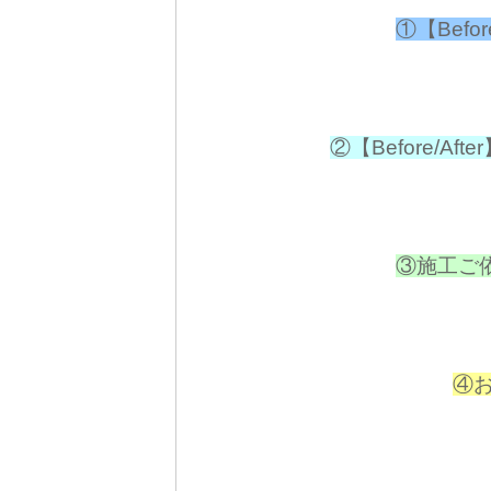
①【Bef
②【Before/A
③施工ご
④