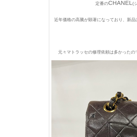
CHANEL
定番の
(
近年価格の高騰が顕著になっており、新品
元々マトラッセの修理依頼は多かったの