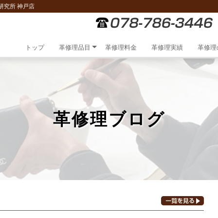
研究所 神戸店
トップ
革修理品目
革修理料金
革修理実績
革修理
革修理ブログ