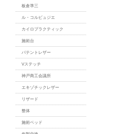
板倉準三
ル・コルビュジエ
カイロプラクティック
施術台
パテントレザー
Vステッチ
神戸商工会議所
エキゾチックレザー
リザード
整体
施術ベッド