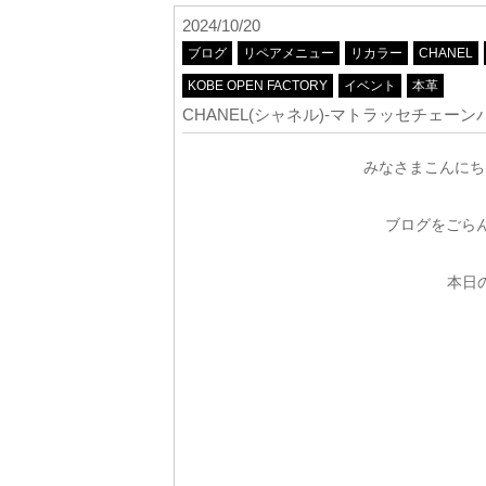
2024/10/20
ブログ
リペアメニュー
リカラー
CHANEL
KOBE OPEN FACTORY
イベント
本革
CHANEL(シャネル)-マトラッセチェーンバッ
みなさまこんにち
ブログをごらん
本日