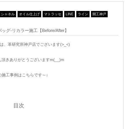
シャネル
オイル仕上げ
マトラッセ
LINE
ライン
開工神戸
グ-リカラー施工【Before/After】
は、革研究所神戸店でございます(>_<)
頂きありがとうございますm(__)m
の施工事例はこちらです～↓
目次