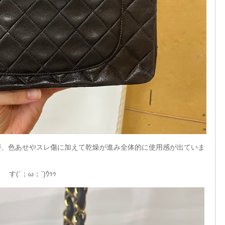
が、色あせやスレ傷に加えて乾燥が進み全体的に使用感が出ていま
す(´；ω；`)ｳｩｩ