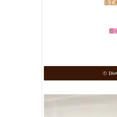
⑤工
⑥
①【Be