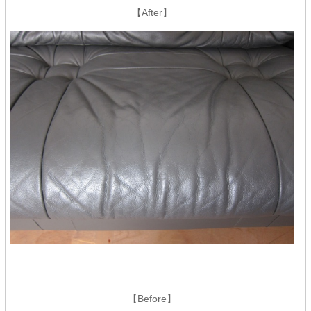
【After】
【Before】