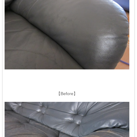
【Before】