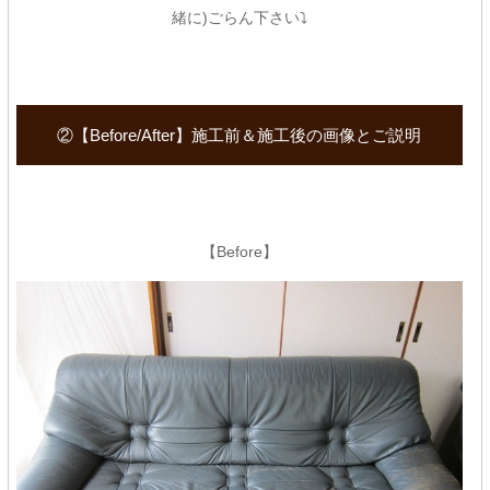
緒に)ごらん下さい⤵
②【Before/After】施工前＆施工後の画像とご説明
【Before】