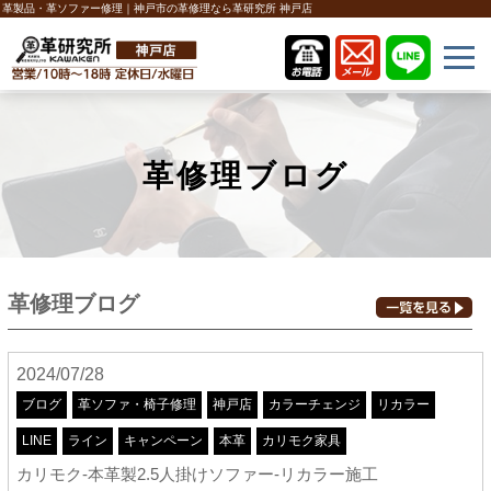
革製品・革ソファー修理｜神戸市の革修理なら革研究所 神戸店
革修理ブログ
革修理ブログ
2024/07/28
ブログ
革ソファ・椅子修理
神戸店
カラーチェンジ
リカラー
LINE
ライン
キャンペーン
本革
カリモク家具
カリモク-本革製2.5人掛けソファー-リカラー施工