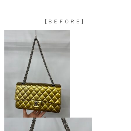
【ＢＥＦＯＲＥ】