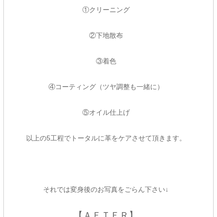
①クリーニング
②下地散布
③着色
④コーティング（ツヤ調整も一緒に）
⑤オイル仕上げ
以上の5工程でトータルに革をケアさせて頂きます。
それでは変身後のお写真をごらん下さい↓
【ＡＦＴＥＲ】