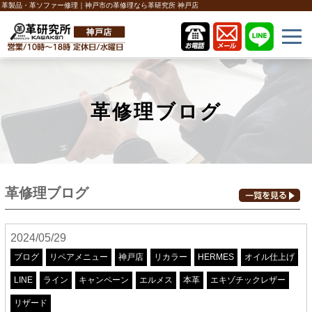
革製品・革ソファー修理｜神戸市の革修理なら革研究所 神戸店
革修理ブログ
革修理ブログ
2024/05/29
ブログ
リペアメニュー
神戸店
リカラー
HERMES
オイル仕上げ
LINE
ライン
キャンペーン
エルメス
本革
エキゾチックレザー
リザード