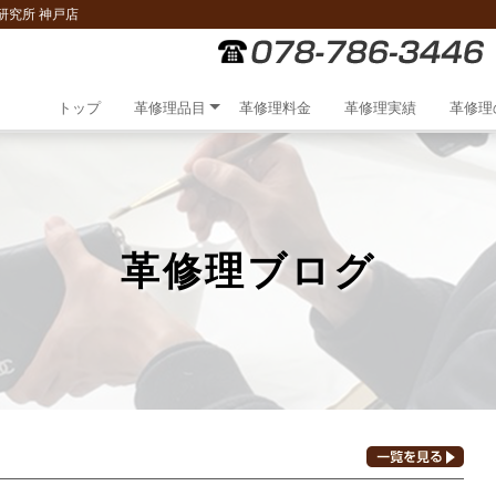
研究所 神戸店
トップ
革修理品目
革修理料金
革修理実績
革修理
革修理ブログ