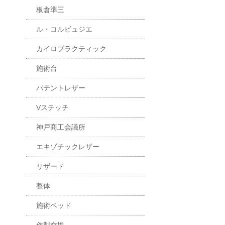
板倉準三
ル・コルビュジエ
カイロプラクティック
施術台
パテントレザー
Vステッチ
神戸商工会議所
エキゾチックレザー
リザード
整体
施術ベッド