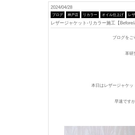
2024/04/28
ブログ
神戸店
リカラー
オイル仕上げ
レ
レザージャケット-リカラー施工【Before/Af
ブログをご
革研
本日はレザージャケッ
早速です