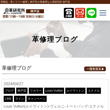
革製品・革ソファー修理｜神戸市の革修理なら革研究所 神戸店
革修理ブログ
革修理ブログ
2024/04/27
ブログ
神戸店
リカラー
Louis Vuitton
ルイヴィトン
エナメル
LINE
ライン
キャンペーン
Louis Vuitton(ルイヴィトン)-ヴェルニ-トートバッグ-エナメル