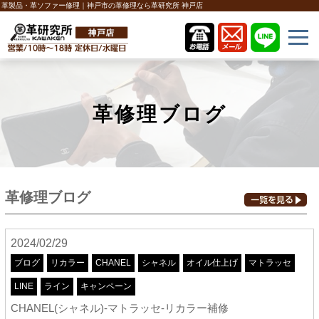
革製品・革ソファー修理｜神戸市の革修理なら革研究所 神戸店
革修理ブログ
革修理ブログ
2024/02/29
ブログ
リカラー
CHANEL
シャネル
オイル仕上げ
マトラッセ
LINE
ライン
キャンペーン
CHANEL(シャネル)-マトラッセ-リカラー補修