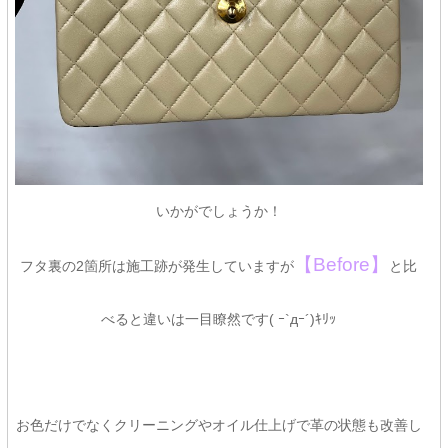
いかがでしょうか！
【Before】
フタ裏の2箇所は施工跡が発生していますが
と比
べると違いは一目瞭然です( ｰ`дｰ´)ｷﾘｯ
お色だけでなくクリーニングやオイル仕上げで革の状態も改善し