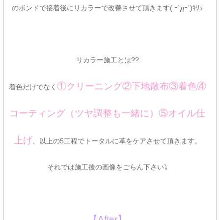
のボンドで接着後にリカラーで改善させて頂きます( ｰ`дｰ´)ｷﾘｯ
リカラー施工とは??
①クリーニング②下地散布③着色④
着色だけでなく
コーティング（ツヤ調整も一緒に）⑤オイル仕
上げ
、以上の5工程でトータルに革をケアさせて頂きます。
それでは施工後の画像をごらん下さい⤵
【After】