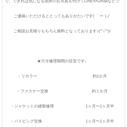
で、できれば気になる箇所のお写真を付けてLINEやGmailなどで
ご連絡いただけるととってもありがたいです( ｀ー´)ノ
ご相談お見積りもちろん無料となっております♪(^▽^)/
★只今修理期間の目安です↓
・リカラー 約1か月
・ファスナー交換 約１か月
・ジャケットの縫製修理 1ヶ月〜1ヶ月半
・パイピング交換 1ヶ月〜1ヶ月半