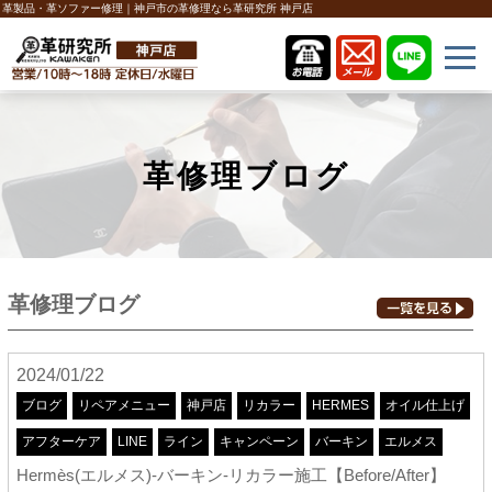
革製品・革ソファー修理｜神戸市の革修理なら革研究所 神戸店
革修理ブログ
革修理ブログ
2024/01/22
ブログ
リペアメニュー
神戸店
リカラー
HERMES
オイル仕上げ
アフターケア
LINE
ライン
キャンペーン
バーキン
エルメス
Hermès(エルメス)-バーキン-リカラー施工【Before/After】