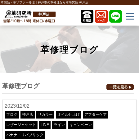
革製品・革ソファー修理｜神戸市の革修理なら革研究所 神戸店
革修理ブログ
革修理ブログ
2023/12/02
ブログ
神戸店
リカラー
オイル仕上げ
アフターケア
レザージャケット
LINE
ライン
キャンペーン
バナナ・リパブリック