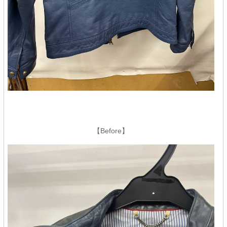
【Before】