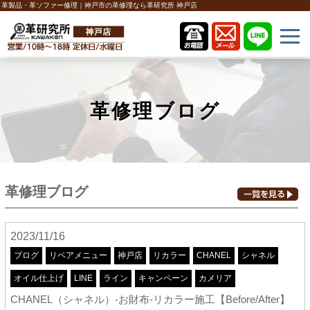
革製品・革ソファー修理｜神戸市の革修理なら革研究所 神戸店
革修理ブログ
革修理ブログ
2023/11/16
ブログ
リペアメニュー
神戸店
リカラー
CHANEL
シャネル
オイル仕上げ
LINE
ライン
キャンペーン
カメリア
CHANEL（シャネル）-お財布-リカラー施工【Before/After】