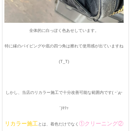
全体的に白っぽく色あせしています。
特に縁のパイピングや底の四つ角は擦れて使用感が出ていますね
(T_T)
しかし、当店のリカラー施工で十分改善可能な範囲内です( ｰ`дｰ
´)ｷﾘｯ
リカラー施工
①クリーニング②
とは、着色だけでなく