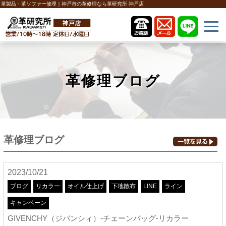
革製品・革ソファー修理｜神戸市の革修理なら革研究所 神戸店
革修理ブログ
革修理ブログ
2023/10/21
ブログ
リカラー
オイル仕上げ
下地散布
LINE
ライン
キャンペーン
GIVENCHY（ジバンシィ）-チェーンバッグ-リカラー