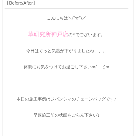
【Before/After】
こんにちは＼(^o^)／
革研究所神戸店
のYでございます。
今日はぐっと気温が下がりましたね、、。
体調にお気をつけてお過ごし下さいm(_ _;)m
本日の施工事例はジバンシィのチェーンバッグです♪
早速施工前の状態をごらん下さい⤵