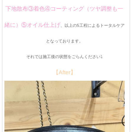
下地散布③着色④コーティング（ツヤ調整も一
緒に）⑤オイル仕上げ
、以上の5工程によるトータルケア
となっております。
それでは施工後の状態をごらんください⤵
【After】