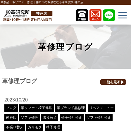
革製品・革ソファー修理｜神戸市の革修理なら革研究所 神戸店
革修理ブログ
革修理ブログ
2023/10/20
ブログ
革ソファ・椅子修理
革ブランド品修理
リペアメニュー
神戸店
ソファ修理
張り替え
椅子張り替え
ソファ張り替え
革張り替え
カリモク
椅子修理