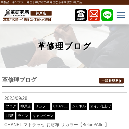
革製品・革ソファー修理｜神戸市の革修理なら革研究所 神戸店
革修理ブログ
革修理ブログ
2023/09/28
ブログ
神戸店
リカラー
CHANEL
シャネル
オイル仕上げ
LINE
ライン
キャンペーン
CHANEL-マトラッセ-お財布-リカラー【Before/After】