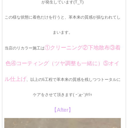
が発生しています(T_T)
この様な状態に着色だけを行うと、革本来の質感が損なわれてし
まいます。
①クリーニング②下地散布③着
当店のリカラー施工は
色④コーティング（ツヤ調整も一緒に）⑤オイ
ル仕上げ
、以上の5工程で革本来の質感を残しつつトータルに
ケアをさせて頂きます( ｰ`дｰ´)ｷﾘｯ
【After】