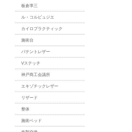
板倉準三
ル・コルビュジエ
カイロプラクティック
施術台
パテントレザー
Vステッチ
神戸商工会議所
エキゾチックレザー
リザード
整体
施術ベッド