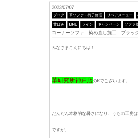
2023/07/07
ブログ
革ソファ・椅子修理
リペアメニュー
黄ばみ
LINE
ライン
キャンペーン
ソファ
コーナーソファ 染め直し施工 ブラッ
みなさまこんにちは！！
革研究所神戸店
のKでございます。
だんだん本格的な暑さになり、うちの工房は
ですが、