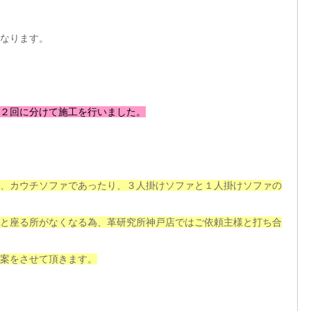
なります。
２回に分けて施工を行いました。
、カウチソファであったり、３人掛けソファと１人掛けソファの
と座る所がなくなる為、革研究所神戸店ではご依頼主様と打ち合
案をさせて頂きます。