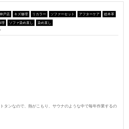
神戸店
キズ修理
リカラー
ソファーセット
アフターケア
総本革
修理
ソファ染め直し
染め直し
ク
トタンなので、熱がこもり、サウナのような中で毎年作業するの