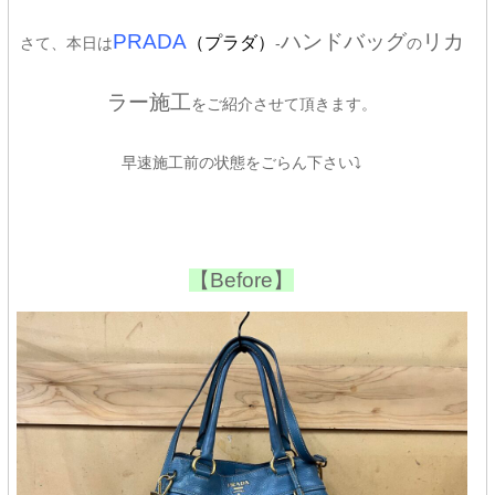
PRADA
ハンドバッグ
リカ
（プラダ）
さて、本日は
-
の
ラー施
工
をご紹介させて頂きます。
早速施工前の状態をごらん下さい⤵
【Before】