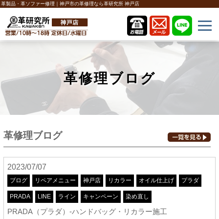
革製品・革ソファー修理｜神戸市の革修理なら革研究所 神戸店
革修理ブログ
革修理ブログ
2023/07/07
ブログ
リペアメニュー
神戸店
リカラー
オイル仕上げ
プラダ
PRADA
LINE
ライン
キャンペーン
染め直し
PRADA（プラダ）-ハンドバッグ・リカラー施工