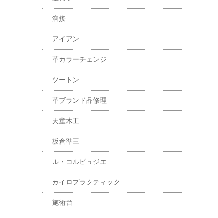
溶接
アイアン
革カラーチェンジ
ツートン
革ブランド品修理
天童木工
板倉準三
ル・コルビュジエ
カイロプラクティック
施術台