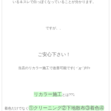
いる＆スレで白っぽくなっていることが分かります。
ですが、、
ご安心下さい！
当店のリカラー施工で改善可能です( ｰ`дｰ´)ｷﾘｯ
リカラー施工
とは??⤵
①クリーニング②下地散布③着色④
着色だけでなく