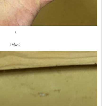
↓
【After】