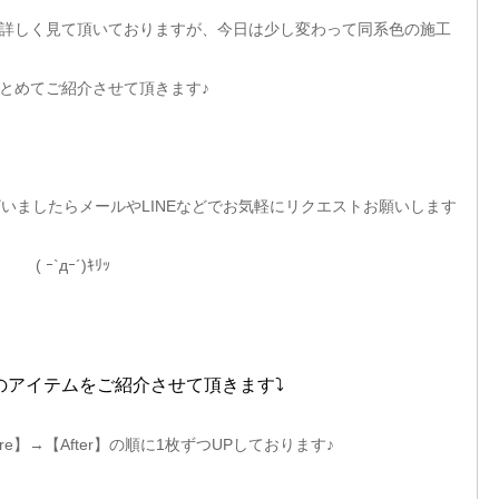
を詳しく見て頂いておりますが、今日は少し変わって同系色の施工
とめてご紹介させて頂きます♪
いましたらメールやLINEなどでお気軽にリクエストお願いします
( ｰ`дｰ´)ｷﾘｯ
のアイテムをご紹介させて頂きます⤵
re】→【After】の順に1枚ずつUPしております♪