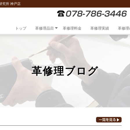
研究所 神戸店
トップ
革修理品目
革修理料金
革修理実績
革修理
革修理ブログ