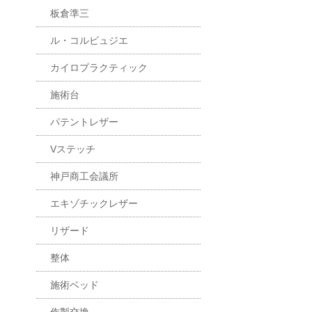
板倉準三
ル・コルビュジエ
カイロプラクティック
施術台
パテントレザー
Vステッチ
神戸商工会議所
エキゾチックレザー
リザード
整体
施術ベッド