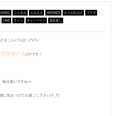
HANEL
シャネル
エルエス
HERMES
オイル仕上げ
プラダ
LINE
ライン
キャンペーン
染め直し
さまこんにちは＼(^o^)／
研究所神戸店
のYです！
毎日暑いですね〜
調に気をつけてお過ごし下さい(T_T)