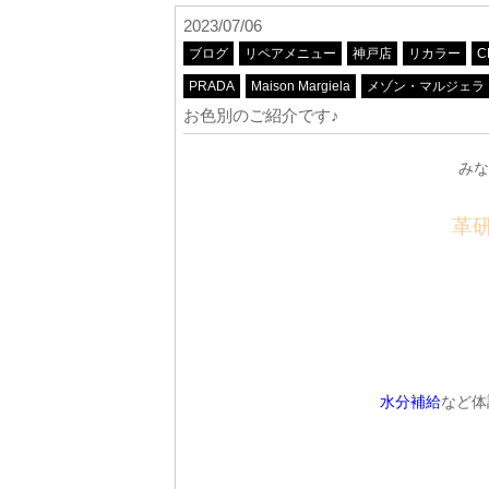
2023/07/06
ブログ
リペアメニュー
神戸店
リカラー
C
PRADA
Maison Margiela
メゾン・マルジェラ
お色別のご紹介です♪
みな
革
水分補給
など体