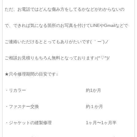
ただ、お電話ではどんな傷み方をしてるかなどがわからないの
で、できれば気になる箇所のお写真を付けてLINEやGmailなどで
ご連絡いただけるととってもありがたいです( ｀ー´)ノ
ご相談お見積りもちろん無料となっております♪(^▽^)/
★只今修理期間の目安です↓
・リカラー 約1か月
・ファスナー交換 約１か月
・ジャケットの縫製修理 1ヶ月〜1ヶ月半