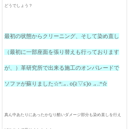
どうでしょう？
最初の状態からクリーニング、そして染め直し
（最初に一部座面を張り替えも行っております
が、）革研究所で出来る施工のオンパレードで
ソファが蘇りました☆*:.｡. o(≧▽≦)o .｡.:*☆
真ん中あたりにあったかなり酷いダメージ部分も染め直しを行え