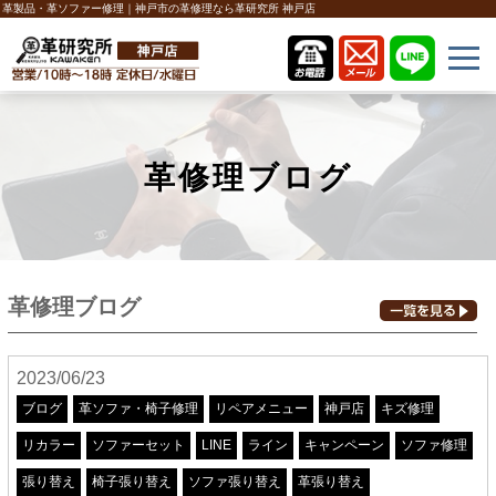
革製品・革ソファー修理｜神戸市の革修理なら革研究所 神戸店
革修理ブログ
革修理ブログ
2023/06/23
ブログ
革ソファ・椅子修理
リペアメニュー
神戸店
キズ修理
リカラー
ソファーセット
LINE
ライン
キャンペーン
ソファ修理
張り替え
椅子張り替え
ソファ張り替え
革張り替え