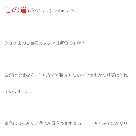
この違い
☆*:.｡. o(≧▽≦)o .｡.:*☆
みなさまのご自宅のソファは何色ですか？
白だけではなく、汚れなどが目立たないソファもかなり実は汚れ
ています、、、
白色ははっきりと汚れが目立つますよね、、、右と左ではかなり